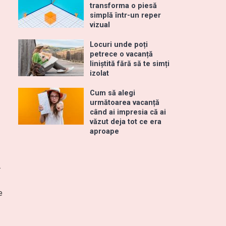
transforma o piesă
simplă într-un reper
vizual
Locuri unde poți
petrece o vacanță
liniștită fără să te simți
izolat
Cum să alegi
următoarea vacanță
când ai impresia că ai
văzut deja tot ce era
aproape
.
e