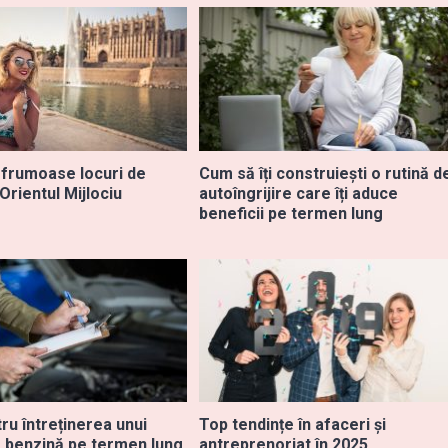
 frumoase locuri de
Cum să îți construiești o rutină d
 Orientul Mijlociu
autoîngrijire care îți aduce
beneficii pe termen lung
ru întreținerea unui
Top tendințe în afaceri și
 benzină pe termen lung
antreprenoriat în 2025