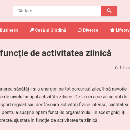
Business
Casă și Grădină
Diverse
Lifesty
funcție de activitatea zilnică
1
Like
erea sănătății și a energiei pe tot parcursul zilei, însă nevoile
 de nivelul și tipul activității zilnice. De la cei care au un stil de
sport regulat sau desfășoară activități fizice intense, cantitatea
ntru a susține optim funcțiile organismului. În acest ghid, îți
orecte, ajustată în funcție de activitatea ta zilnică.