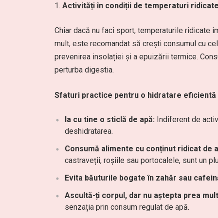
Activități în condiții de temperaturi ridicat
Chiar dacă nu faci sport, temperaturile ridicate i
mult, este recomandat să crești consumul cu cel p
prevenirea insolației și a epuizării termice. Con
perturba digestia.
Sfaturi practice pentru o hidratare eficientă
Ia cu tine o sticlă de apă:
Indiferent de acti
deshidratarea.
Consumă alimente cu conținut ridicat de a
castraveții, roșiile sau portocalele, sunt un p
Evita băuturile bogate în zahăr sau cafein
Ascultă-ți corpul, dar nu aștepta prea mult
senzația prin consum regulat de apă.