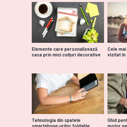
Elemente care personalizează
Cele mai
casa prin mici colțuri decorative
vizitat în
Tehnologia din spatele
Ghid pent
smartphone-urilor foldable
motor pe