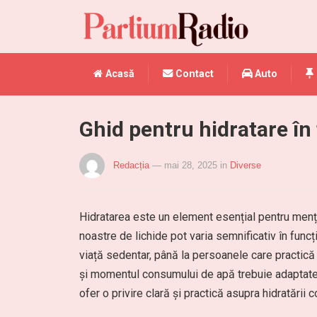
Acasă
Contact
Auto
Ghid pentru hidratare în 
Redacția
— mai 28, 2025
in
Diverse
Hidratarea este un element esențial pentru mențin
noastre de lichide pot varia semnificativ în funcție
viață sedentar, până la persoanele care practică 
și momentul consumului de apă trebuie adaptate pe
ofer o privire clară și practică asupra hidratării c