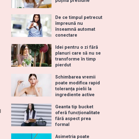
puțină presiune
De ce timpul petrecut
împreună nu
înseamnă automat
conectare
Idei pentru o zi fără
planuri care să nu se
transforme în timp
pierdut
Schimbarea vremii
poate modifica rapid
toleranța pielii la
ingrediente active
Geanta tip bucket
l
oferă funcționalitate
fără aspect prea
formal
Asimetria poate