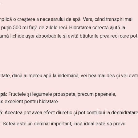
e
mplică o creștere a necesarului de apă. Vara, când transpiri mai
uțin 500 ml față de zilele reci. Hidratarea corectă ajută la
sumă lichide ușor absorbabile și evită băuturile prea reci care pot
vitate, dacă ai mereu apă la îndemână, vei bea mai des și vei evit
pă:
Fructele și legumele proaspete, precum pepenele,
lus excelent pentru hidratare.
ă:
Acestea pot avea efect diuretic și pot contribui la deshidratare
:
Setea este un semnal important, însă ideal este să previi