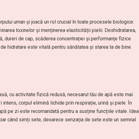
ului uman și joacă un rol crucial în toate procesele biologice:
minarea toxinelor și menținerea elasticității pielii. Deshidratarea,
, dureri de cap, scăderea concentrației și performanțe fizice
de hidratare este vitală pentru sănătatea și starea ta de bine.
asă, cu activitate fizică redusă, necesarul tău de apă este mai
i intens, corpul elimină lichide prin respirație, urină și piele. În
 apă pe zi este recomandată pentru a susține funcțiile vitale. Idea
 doar când simți sete, deoarece senzația de sete este un semnal