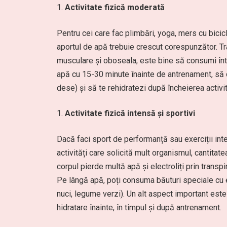
Activitate fizică moderată
Pentru cei care fac plimbări, yoga, mers cu bicic
aportul de apă trebuie crescut corespunzător. Tra
musculare și oboseala, este bine să consumi între
apă cu 15-30 minute înainte de antrenament, să con
dese) și să te rehidratezi după încheierea activită
Activitate fizică intensă și sportivi
Dacă faci sport de performanță sau exerciții inte
activități care solicită mult organismul, cantitate
corpul pierde multă apă și electroliți prin transpi
Pe lângă apă, poți consuma băuturi speciale cu e
nuci, legume verzi). Un alt aspect important este s
hidratare înainte, în timpul și după antrenament.