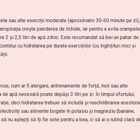
leta sau alte exerciții moderate (aproximativ 30-60 minute pe zi),
nspirația crește pierderea de lichide, iar pentru a evita crampele
 2 și 2,5 litri de apă zilnic. Este recomandat să bei un pahar de
tinui cu hidratarea pe durata exercițiilor (cu înghițituri mici și
ții.
nse, cum ar fi alergare, antrenamente de forță, înot sau alte
a de apă necesară poate depăși 3 litri pe zi. În timpul efortului,
rație, deci hidratarea trebuie să includă și reechilibrarea acestora
lectroliți sau alimente bogate în potasiu și magneziu (banane,
ă nu aștepți să îți fie sete pentru a bea, ci să ai o rutină clară d