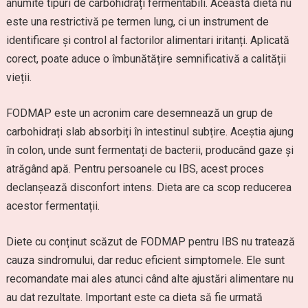
anumite tipuri de carbohidrați fermentabili. Această dietă nu
este una restrictivă pe termen lung, ci un instrument de
identificare și control al factorilor alimentari iritanți. Aplicată
corect, poate aduce o îmbunătățire semnificativă a calității
vieții.
FODMAP este un acronim care desemnează un grup de
carbohidrați slab absorbiți în intestinul subțire. Aceștia ajung
în colon, unde sunt fermentați de bacterii, producând gaze și
atrăgând apă. Pentru persoanele cu IBS, acest proces
declanșează disconfort intens. Dieta are ca scop reducerea
acestor fermentații.
Diete cu conținut scăzut de FODMAP pentru IBS nu tratează
cauza sindromului, dar reduc eficient simptomele. Ele sunt
recomandate mai ales atunci când alte ajustări alimentare nu
au dat rezultate. Important este ca dieta să fie urmată