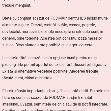
trebuie menținut.
Diete cu conținut scăzut de FODMAP pentru IBS includ multe
alimente sigure. Orezul, cartofii, ouăle, carnea, peștele,
dovlecelul, morcovii, bananele necoapte și citricele sunt, în
general, bine tolerate. Acestea pot constitui baza meselor
zilnice. Diversitatea este posibilă cu alegeri corecte.
Lactatele fără lactoză sunt o opțiune bună pentru mulți
pacienți. Ele permit aportul de calciu fără disconfort digestiv.
Există și alternative vegetale potrivite. Alegerea trebuie
făcută atent, citind etichetele.
Fibrele rămân importante, chiar și în această dietă. Sursele de
fibre cu conținut scăzut de FODMAP susțin tranzitul
intestinal. Ovăzul, semințele de chia sau de in pot fi integrate.
Cantitatea trebuie adaptată toleranței individuale.