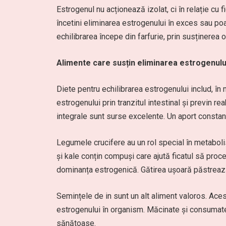
Estrogenul nu acționează izolat, ci în relație cu f
încetini eliminarea estrogenului în exces sau po
echilibrarea începe din farfurie, prin susținerea
Alimente care susțin eliminarea estrogenulu
Diete pentru echilibrarea estrogenului includ, în 
estrogenului prin tranzitul intestinal și previn 
integrale sunt surse excelente. Un aport constant
Legumele crucifere au un rol special în metaboli
și kale conțin compuși care ajută ficatul să pro
dominanța estrogenică. Gătirea ușoară păstrează
Semințele de in sunt un alt aliment valoros. Aces
estrogenului în organism. Măcinate și consumate z
sănătoase.