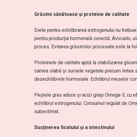
Grăsimi sănătoase și proteine de calitate
Diete pentru echilibrarea estrogenului nu trebui
pentru producția hormonală corectă. Avocado, ule
proces. Evitarea grăsimilor procesate este la fe
Proteinele de calitate ajută la stabilizarea glicem
carnea slabă și sursele vegetale precum lintea s
dezechilibrele hormonale. Echilibrul meselor co
Peștele gras aduce și acizi grași Omega-3, cu efe
echilibrul estrogenului. Consumul regulat de O
subestimat.
Susținerea ficatului și a intestinului