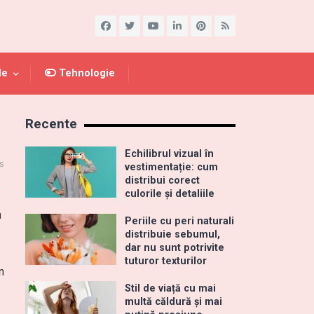
le
Tehnologie
Recente
Echilibrul vizual în
s
vestimentație: cum
distribui corect
culorile și detaliile
m
Periile cu peri naturali
distribuie sebumul,
dar nu sunt potrivite
tuturor texturilor
n
Stil de viață cu mai
multă căldură și mai