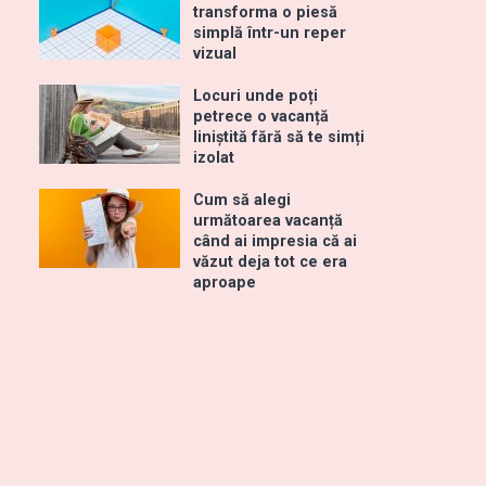
transforma o piesă
simplă într-un reper
vizual
Locuri unde poți
petrece o vacanță
liniștită fără să te simți
izolat
Cum să alegi
următoarea vacanță
când ai impresia că ai
văzut deja tot ce era
aproape