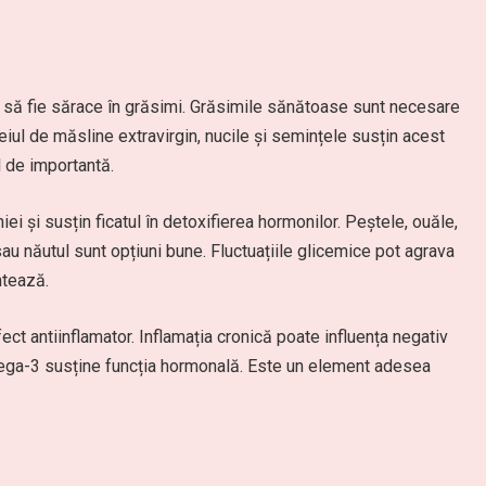
e să fie sărace în grăsimi. Grăsimile sănătoase sunt necesare
iul de măsline extravirgin, nucile și semințele susțin acest
l de importantă.
iei și susțin ficatul în detoxifierea hormonilor. Peștele, ouăle,
au năutul sunt opțiuni bune. Fluctuațiile glicemice pot agrava
ntează.
ct antiinflamator. Inflamația cronică poate influența negativ
mega-3 susține funcția hormonală. Este un element adesea