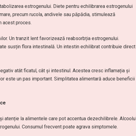
tabolizarea estrogenului. Diete pentru echilibrarea estrogenului
 amare, precum rucola, andivele sau păpădia, stimulează
în acest proces.
ilor. Un tranzit lent favorizează reabsorbția estrogenului.
te susțin flora intestinală. Un intestin echilibrat contribuie direct
ativ atât ficatul, cât și intestinul. Acestea cresc inflamația și
r este un pas important. Simplitatea alimentară aduce beneficii
ice
i atenție la alimentele care pot accentua dezechilibrele. Alcoolu
estrogenului. Consumul frecvent poate agrava simptomele.