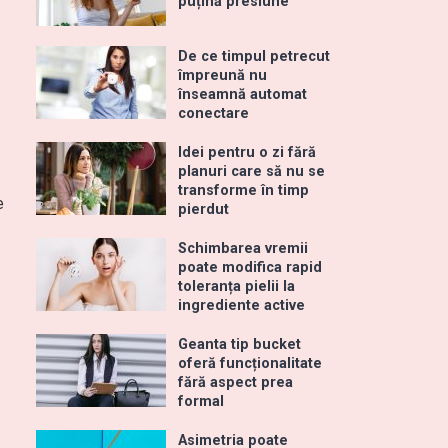
puțină presiune
De ce timpul petrecut
împreună nu
înseamnă automat
conectare
Idei pentru o zi fără
planuri care să nu se
transforme în timp
e
pierdut
Schimbarea vremii
poate modifica rapid
toleranța pielii la
ingrediente active
Geanta tip bucket
oferă funcționalitate
fără aspect prea
formal
Asimetria poate