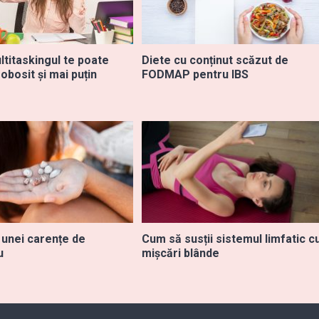
ltitaskingul te poate
Diete cu conținut scăzut de
obosit și mai puțin
FODMAP pentru IBS
unei carențe de
Cum să susții sistemul limfatic c
u
mișcări blânde