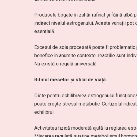
Produsele bogate în zahăr rafinat și făină albă po
indirect nivelul estrogenului. Aceste variații pot
esențială.
Excesul de soia procesată poate fi problematic 
benefice în anumite contexte, reacțiile sunt indi
Nu există o regulă universală.
Ritmul meselor și stilul de viață
Diete pentru echilibrarea estrogenului funcțion
poate crește stresul metabolic. Cortizolul ridica
echilibrul.
Activitatea fizică moderată ajută la reglarea est
Mișcarea regulată susține metabolismul hormonal.