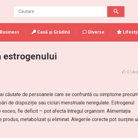
Business
Casă și Grădină
Diverse
Lifesty
a estrogenului
0
Like
 mai căutate de persoanele care se confruntă cu simptome precu
bări de dispoziție sau cicluri menstruale neregulate. Estrogenul
 exces, fie deficit — pot afecta întregul organism. Alimentația
e produs, metabolizat și eliminat. Alegerile corecte pot susține u