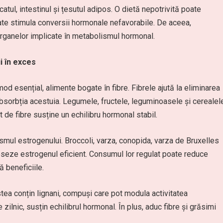
icatul, intestinul și țesutul adipos. O dietă nepotrivită poate
ate stimula conversii hormonale nefavorabile. De aceea,
 organelor implicate în metabolismul hormonal.
i în exces
mod esențial, alimente bogate în fibre. Fibrele ajută la eliminarea
reabsorbția acestuia. Legumele, fructele, leguminoasele și cerealel
 de fibre susține un echilibru hormonal stabil.
smul estrogenului. Broccoli, varza, conopida, varza de Bruxelles
ceseze estrogenul eficient. Consumul lor regulat poate reduce
 beneficiile.
tea conțin lignani, compuși care pot modula activitatea
ilnic, susțin echilibrul hormonal. În plus, aduc fibre și grăsimi