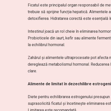
Ficatul este principalul organ responsabil de me
trebuie să sprijine funcția hepatică. Alimentele
detoxifierea. Hidratarea corectă este esențială 
Intestinul joacă un rol cheie în eliminarea hormon
Probioticele din iaurt, kefir sau alimente fermenta
la echilibrul hormonal.
Zahărul și alimentele ultraprocesate pot afecta neg
dereglează metabolismul hormonal. Reducerea lo
clare.
Alimente de limitat în dezechilibre estrogen
Diete pentru echilibrarea estrogenului presupun ș
suprasolicită ficatul și încetinește eliminarea 
Limitarea este recomandată.