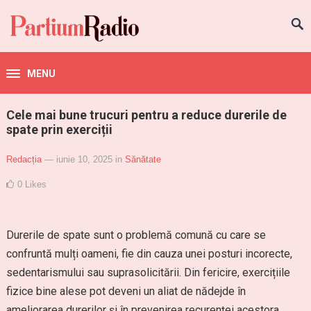
MENU
Cele mai bune trucuri pentru a reduce durerile de
spate prin exerciții
Redacția
— iunie 10, 2025
in
Sănătate
0
Likes
Durerile de spate sunt o problemă comună cu care se
confruntă mulți oameni, fie din cauza unei posturi incorecte,
sedentarismului sau suprasolicitării. Din fericire, exercițiile
fizice bine alese pot deveni un aliat de nădejde în
ameliorarea durerilor și în prevenirea recurenței acestora.