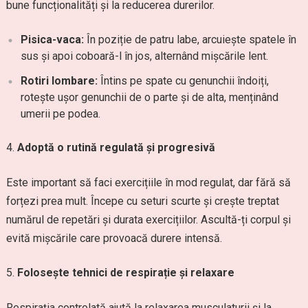
bune funcționalități și la reducerea durerilor.
Pisica-vaca:
În poziție de patru labe, arcuiește spatele în
sus și apoi coboară-l în jos, alternând mișcările lent.
Rotiri lombare:
Întins pe spate cu genunchii îndoiți,
rotește ușor genunchii de o parte și de alta, menținând
umerii pe podea.
Adoptă o rutină regulată și progresivă
Este important să faci exercițiile în mod regulat, dar fără să
forțezi prea mult. Începe cu seturi scurte și crește treptat
numărul de repetări și durata exercițiilor. Ascultă-ți corpul și
evită mișcările care provoacă durere intensă.
Folosește tehnici de respirație și relaxare
Respirația controlată ajută la relaxarea musculaturii și la