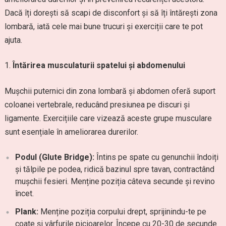
Dacă îți dorești să scapi de disconfort și să îți întărești zona
lombară, iată cele mai bune trucuri și exerciții care te pot
ajuta.
Întărirea musculaturii spatelui și abdomenului
Mușchii puternici din zona lombară și abdomen oferă suport
coloanei vertebrale, reducând presiunea pe discuri și
ligamente. Exercițiile care vizează aceste grupe musculare
sunt esențiale în ameliorarea durerilor.
Podul (Glute Bridge):
Întins pe spate cu genunchii îndoiți
și tălpile pe podea, ridică bazinul spre tavan, contractând
mușchii fesieri. Menține poziția câteva secunde și revino
încet.
Plank:
Menține poziția corpului drept, sprijinindu-te pe
coate și vârfurile picioarelor. Începe cu 20-30 de secunde