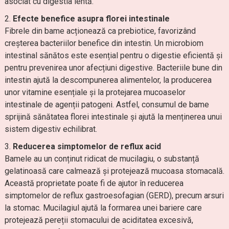
asociat cu digestia lentă.
Efecte benefice asupra florei intestinale
Fibrele din bame acționează ca prebiotice, favorizând
creșterea bacteriilor benefice din intestin. Un microbiom
intestinal sănătos este esențial pentru o digestie eficientă și
pentru prevenirea unor afecțiuni digestive. Bacteriile bune din
intestin ajută la descompunerea alimentelor, la producerea
unor vitamine esențiale și la protejarea mucoaselor
intestinale de agenții patogeni. Astfel, consumul de bame
sprijină sănătatea florei intestinale și ajută la menținerea unui
sistem digestiv echilibrat.
Reducerea simptomelor de reflux acid
Bamele au un conținut ridicat de mucilagiu, o substanță
gelatinoasă care calmează și protejează mucoasa stomacală.
Această proprietate poate fi de ajutor în reducerea
simptomelor de reflux gastroesofagian (GERD), precum arsuri
la stomac. Mucilagiul ajută la formarea unei bariere care
protejează pereții stomacului de aciditatea excesivă,