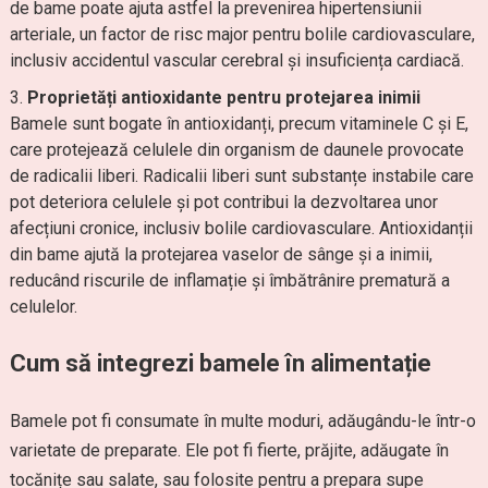
de bame poate ajuta astfel la prevenirea hipertensiunii
arteriale, un factor de risc major pentru bolile cardiovasculare,
inclusiv accidentul vascular cerebral și insuficiența cardiacă.
Proprietăți antioxidante pentru protejarea inimii
Bamele sunt bogate în antioxidanți, precum vitaminele C și E,
care protejează celulele din organism de daunele provocate
de radicalii liberi. Radicalii liberi sunt substanțe instabile care
pot deteriora celulele și pot contribui la dezvoltarea unor
afecțiuni cronice, inclusiv bolile cardiovasculare. Antioxidanții
din bame ajută la protejarea vaselor de sânge și a inimii,
reducând riscurile de inflamație și îmbătrânire prematură a
celulelor.
Cum să integrezi bamele în alimentație
Bamele pot fi consumate în multe moduri, adăugându-le într-o
varietate de preparate. Ele pot fi fierte, prăjite, adăugate în
tocănițe sau salate, sau folosite pentru a prepara supe