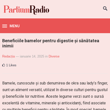
MENU
Beneficiile bamelor pentru digestie și sănătatea
inimii
Redacția
— ianuarie 14, 2025
in
Diverse
1
Likes
Bamele, cunoscute și sub denumirea de okra sau lady’s finger,
sunt un aliment versatil, utilizat în diverse culturi pentru gustul
și beneficiile lor nutritive. Aceste legume verzi sunt o sursă
excelentă de vitamine, minerale și antioxidanți, fiind asociate
cu multiple beneficii pentru sănătate. În mod special, bamele