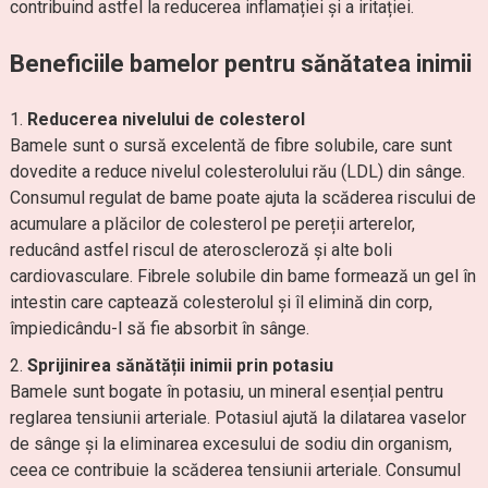
contribuind astfel la reducerea inflamației și a iritației.
Beneficiile bamelor pentru sănătatea inimii
Reducerea nivelului de colesterol
Bamele sunt o sursă excelentă de fibre solubile, care sunt
dovedite a reduce nivelul colesterolului rău (LDL) din sânge.
Consumul regulat de bame poate ajuta la scăderea riscului de
acumulare a plăcilor de colesterol pe pereții arterelor,
reducând astfel riscul de ateroscleroză și alte boli
cardiovasculare. Fibrele solubile din bame formează un gel în
intestin care captează colesterolul și îl elimină din corp,
împiedicându-l să fie absorbit în sânge.
Sprijinirea sănătății inimii prin potasiu
Bamele sunt bogate în potasiu, un mineral esențial pentru
reglarea tensiunii arteriale. Potasiul ajută la dilatarea vaselor
de sânge și la eliminarea excesului de sodiu din organism,
ceea ce contribuie la scăderea tensiunii arteriale. Consumul