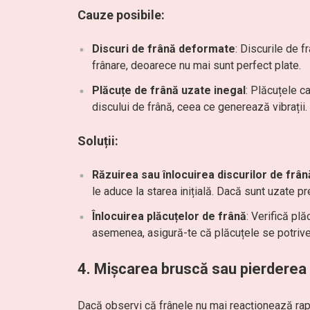
Cauze posibile:
Discuri de frână deformate
: Discurile de f
frânare, deoarece nu mai sunt perfect plate.
Plăcuțe de frână uzate inegal
: Plăcuțele c
discului de frână, ceea ce generează vibrații.
Soluții:
Răzuirea sau înlocuirea discurilor de frân
le aduce la starea inițială. Dacă sunt uzate pre
Înlocuirea plăcuțelor de frână
: Verifică pl
asemenea, asigură-te că plăcuțele se potrive
4.
Mișcarea bruscă sau pierderea e
Dacă observi că frânele nu mai reacționează rapid