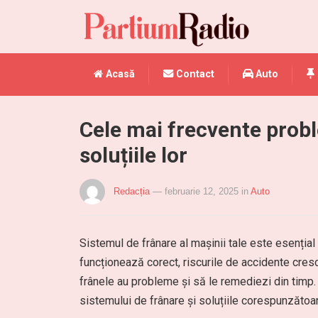
Acasă
Contact
Auto
Cele mai frecvente probl
soluțiile lor
Redacția
— februarie 12, 2025
in
Auto
Sistemul de frânare al mașinii tale este esențial p
funcționează corect, riscurile de accidente cres
frânele au probleme și să le remediezi din timp. 
sistemului de frânare și soluțiile corespunzătoar