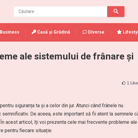
Business
Casă și Grădină
Diverse
Lifesty
eme ale sistemului de frânare și
1
Like
entru siguranța ta și a celor din jur. Atunci când frânele nu
c semnificativ. De aceea, este important să fii atent la semnele c
În acest articol, îți voi prezenta cele mai frecvente probleme ale
e pentru fiecare situație.