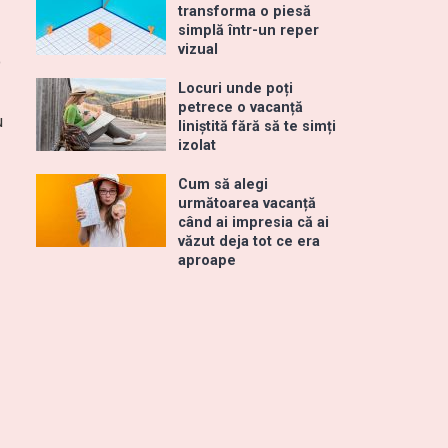
transforma o piesă
simplă într-un reper
vizual
o
Locuri unde poți
petrece o vacanță
u
liniștită fără să te simți
izolat
Cum să alegi
următoarea vacanță
când ai impresia că ai
văzut deja tot ce era
aproape