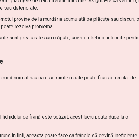
zate, plăcuțele de frână trebuie înlocuite. Asigură-te că verifici și
e sau deteriorate.
motul provine de la murdăria acumulată pe plăcuțe sau discuri, 
e poate rezolva problema.
urile sunt prea uzate sau crăpate, acestea trebuie înlocuite pentr
le
în mod normal sau care se simte moale poate fi un semn clar de
l lichidului de frână este scăzut, acest lucru poate duce la o
truns în linii, aceasta poate face ca frânele să devină ineficiente