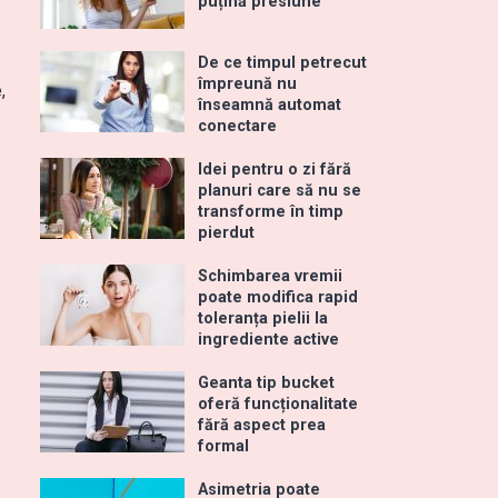
puțină presiune
De ce timpul petrecut
împreună nu
,
înseamnă automat
conectare
Idei pentru o zi fără
planuri care să nu se
transforme în timp
pierdut
Schimbarea vremii
poate modifica rapid
toleranța pielii la
ingrediente active
Geanta tip bucket
oferă funcționalitate
fără aspect prea
formal
Asimetria poate