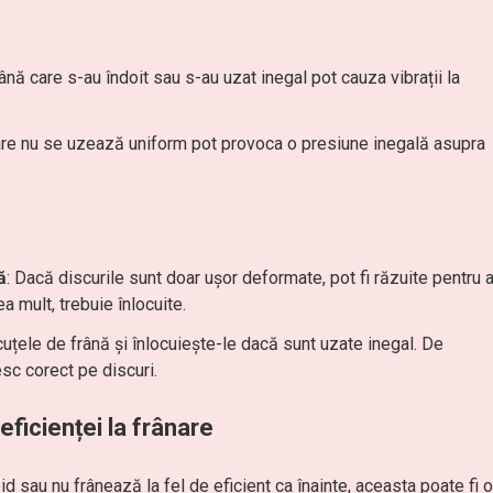
rână care s-au îndoit sau s-au uzat inegal pot cauza vibrații la
are nu se uzează uniform pot provoca o presiune inegală asupra
ă
: Dacă discurile sunt doar ușor deformate, pot fi răzuite pentru 
a mult, trebuie înlocuite.
ăcuțele de frână și înlocuiește-le dacă sunt uzate inegal. De
sc corect pe discuri.
ficienței la frânare
 sau nu frânează la fel de eficient ca înainte, aceasta poate fi o