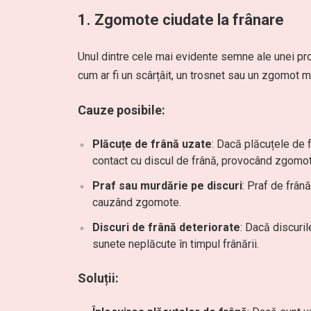
1.
Zgomote ciudate la frânare
Unul dintre cele mai evidente semne ale unei pr
cum ar fi un scârțâit, un trosnet sau un zgomot m
Cauze posibile:
Plăcuțe de frână uzate
: Dacă plăcuțele de f
contact cu discul de frână, provocând zgomot
Praf sau murdărie pe discuri
: Praf de frân
cauzând zgomote.
Discuri de frână deteriorate
: Dacă discuri
sunete neplăcute în timpul frânării.
Soluții: