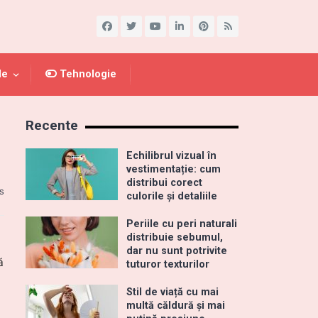
le
Tehnologie
Recente
Echilibrul vizual în
vestimentație: cum
distribui corect
s
culorile și detaliile
Periile cu peri naturali
distribuie sebumul,
dar nu sunt potrivite
ă
tuturor texturilor
Stil de viață cu mai
multă căldură și mai