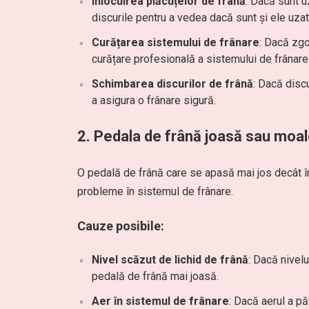
Înlocuirea plăcuțelor de frână
: Dacă sunt u
discurile pentru a vedea dacă sunt și ele uzat
Curățarea sistemului de frânare
: Dacă zgo
curățare profesională a sistemului de frânar
Schimbarea discurilor de frână
: Dacă disc
a asigura o frânare sigură.
2.
Pedala de frână joasă sau moa
O pedală de frână care se apasă mai jos decât 
probleme în sistemul de frânare.
Cauze posibile:
Nivel scăzut de lichid de frână
: Dacă nivelu
pedală de frână mai joasă.
Aer în sistemul de frânare
: Dacă aerul a pă