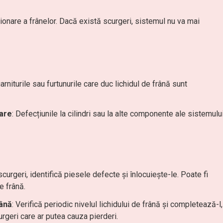
ionare a frânelor. Dacă există scurgeri, sistemul nu va mai
arniturile sau furtunurile care duc lichidul de frână sunt
nare
: Defecțiunile la cilindri sau la alte componente ale sistemulu
curgeri, identifică piesele defecte și înlocuiește-le. Poate fi
de frână.
rână
: Verifică periodic nivelul lichidului de frână și completează-l,
urgeri care ar putea cauza pierderi.