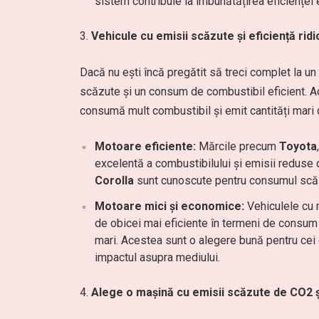
sistem contribuie la îmbunătățirea eficienței
Vehicule cu emisii scăzute și eficiență ridi
Dacă nu ești încă pregătit să treci complet la un 
scăzute și un consum de combustibil eficient. A
consumă mult combustibil și emit cantități mari
Motoare eficiente:
Mărcile precum
Toyota
excelentă a combustibilului și emisii redus
Corolla
sunt cunoscute pentru consumul scăz
Motoare mici și economice:
Vehiculele cu m
de obicei mai eficiente în termeni de consu
mari. Acestea sunt o alegere bună pentru ce
impactul asupra mediului.
Alege o mașină cu emisii scăzute de CO2 