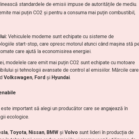
plinească standardele de emisii impuse de autoritățile de mediu.
emite mai puțin CO2 și pentru a consuma mai puțin combustibil,
ui:
Vehiculele moderne sunt echipate cu sisteme de
ologiile start-stop, care opresc motorul atunci când mașina stă p
utomate care ajută la economisirea energiei.
i, modelele care emit mai puțin CO2 sunt echipate cu motoare
ilului și tehnologii avansate de control al emisiilor. Mărcile care
ud
Volkswagen
,
Ford
și
Hyundai
.
enabile
 este important să alegi un producător care se angajează în
gii ecologice.
sla
,
Toyota
,
Nissan
,
BMW
și
Volvo
sunt lideri în producția de