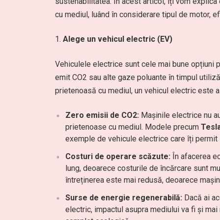
sustenabilitatea. În acest articol, îți vom explic
cu mediul, luând în considerare tipul de motor, ef
Alege un vehicul electric (EV)
Vehiculele electrice sunt cele mai bune opțiuni
emit CO2 sau alte gaze poluante în timpul utiliză
prietenoasă cu mediul, un vehicul electric este a
Zero emisii de CO2:
Mașinile electrice nu au
prietenoase cu mediul. Modele precum
Tesl
exemple de vehicule electrice care îți permit 
Costuri de operare scăzute:
În afacerea ec
lung, deoarece costurile de încărcare sunt mul
întreținerea este mai redusă, deoarece mașini
Surse de energie regenerabilă:
Dacă ai acc
electric, impactul asupra mediului va fi și mai 