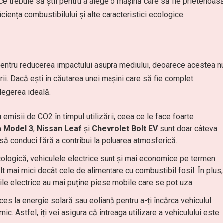
a ce trebuie să știi pentru a alege o mașină care să fie prietenoas
iciența combustibilului și alte caracteristici ecologice.
 pentru reducerea impactului asupra mediului, deoarece acestea n
rii. Dacă ești în căutarea unei mașini care să fie complet
legerea ideală.
 emisii de CO2 în timpul utilizării, ceea ce le face foarte
a Model 3
,
Nissan Leaf
și
Chevrolet Bolt EV
sunt doar câteva
să conduci fără a contribui la poluarea atmosferică.
ologică, vehiculele electrice sunt și mai economice pe termen
t mai mici decât cele de alimentare cu combustibil fosil. În plus,
le electrice au mai puține piese mobile care se pot uza.
es la energie solară sau eoliană pentru a-ți încărca vehiculul
mic. Astfel, îți vei asigura că întreaga utilizare a vehiculului este