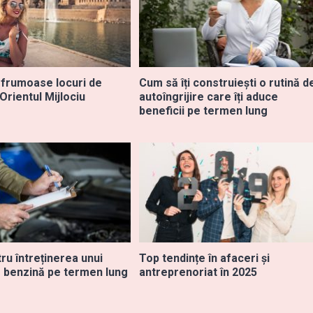
 frumoase locuri de
Cum să îți construiești o rutină d
 Orientul Mijlociu
autoîngrijire care îți aduce
beneficii pe termen lung
ru întreținerea unui
Top tendințe în afaceri și
 benzină pe termen lung
antreprenoriat în 2025