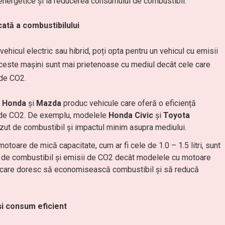
 energetice și la reducerea consumului de combustibil.
cată a combustibilului
vehicul electric sau hibrid, poți opta pentru un vehicul cu emisii
ceste mașini sunt mai prietenoase cu mediul decât cele care
 de CO2.
,
Honda
și
Mazda
produc vehicule care oferă o eficiență
e de CO2. De exemplu, modelele
Honda Civic
și
Toyota
ut de combustibil și impactul minim asupra mediului.
otoare de mică capacitate, cum ar fi cele de 1.0 – 1.5 litri, sunt
m de combustibil și emisii de CO2 decât modelele cu motoare
i care doresc să economisească combustibil și să reducă
și consum eficient