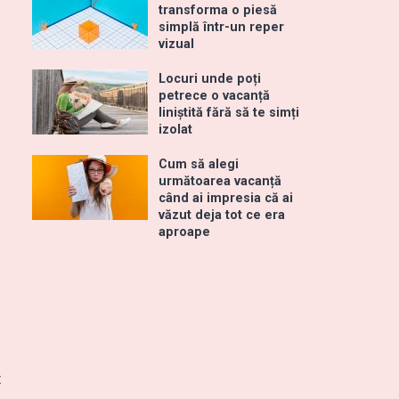
transforma o piesă
simplă într-un reper
vizual
Locuri unde poți
petrece o vacanță
liniștită fără să te simți
izolat
Cum să alegi
următoarea vacanță
când ai impresia că ai
văzut deja tot ce era
aproape
t