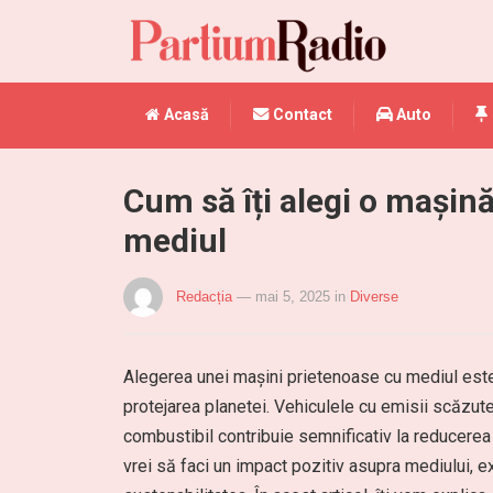
Acasă
Contact
Auto
Cum să îți alegi o mașină
mediul
Redacția
— mai 5, 2025
in
Diverse
Alegerea unei mașini prietenoase cu mediul est
protejarea planetei. Vehiculele cu emisii scăzut
combustibil contribuie semnificativ la reducerea
vrei să faci un impact pozitiv asupra mediului, 