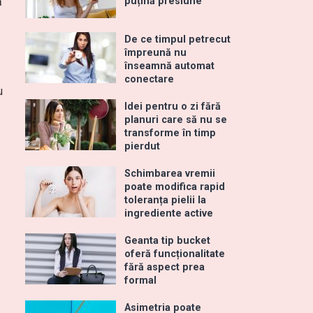
ă
puțină presiune
De ce timpul petrecut
împreună nu
înseamnă automat
conectare
u
Idei pentru o zi fără
planuri care să nu se
transforme în timp
pierdut
Schimbarea vremii
poate modifica rapid
toleranța pielii la
ingrediente active
Geanta tip bucket
oferă funcționalitate
fără aspect prea
formal
Asimetria poate