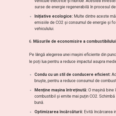
vehicule electrice și hibride. Acestea investe
surse de energie regenerabilă în procesul de
Inițiative ecologice:
Multe dintre aceste măr
emisiile de CO2 și consumul de energie și fol
vehiculului.
Măsurile de economisire a combustibilului
Pe lângă alegerea unei mașini eficiente din pun
le poți lua pentru a reduce impactul asupra mediu
Condu cu un stil de conducere eficient:
Ado
bruşte, pentru a reduce consumul de combustib
Menține mașina întreținută:
O mașină bine î
combustibil și emite mai puțin CO2. Schimbă r
bună.
Optimizarea încărcăturii:
Evită încărcarea in