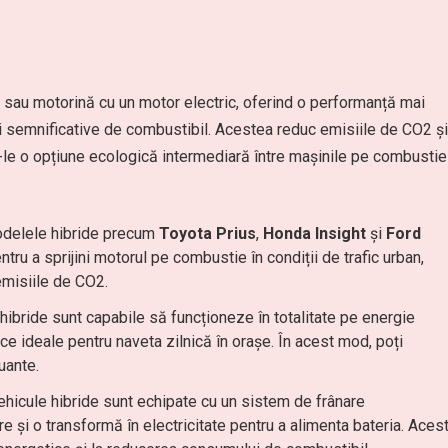
sau motorină cu un motor electric, oferind o performanță mai
 semnificative de combustibil. Acestea reduc emisiile de CO2 și
-le o opțiune ecologică intermediară între mașinile pe combustie
elele hibride precum
Toyota Prius
,
Honda Insight
și
Ford
tru a sprijini motorul pe combustie în condiții de trafic urban,
emisiile de CO2.
hibride sunt capabile să funcționeze în totalitate pe energie
ace ideale pentru naveta zilnică în orașe. În acest mod, poți
uante.
hicule hibride sunt echipate cu un sistem de frânare
e și o transformă în electricitate pentru a alimenta bateria. Aces