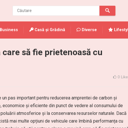
Business
Casă și Grădină
Diverse
Lifesty
 care să fie prietenoasă cu
0
Like
e un pas important pentru reducerea amprentei de carbon și
e, economice și eficiente din punct de vedere al consumului de
 poluării atmosferice și la conservarea resurselor naturale. Dacă
există mai multe opțiuni de vehicule care îmbină performanța cu