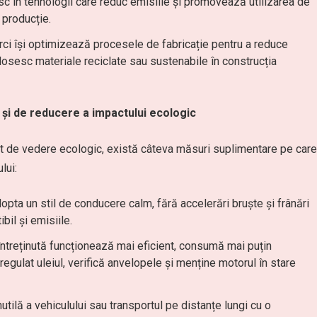
sc în tehnologii care reduc emisiile și promovează utilizarea de
 producție.
ci își optimizează procesele de fabricație pentru a reduce
osesc materiale reciclate sau sustenabile în construcția
 și de reducere a impactului ecologic
ct de vedere ecologic, există câteva măsuri suplimentare pe care
lui:
pta un stil de conducere calm, fără accelerări bruște și frânări
il și emisiile.
ntreținută funcționează mai eficient, consumă mai puțin
egulat uleiul, verifică anvelopele și menține motorul în stare
utilă a vehiculului sau transportul pe distanțe lungi cu o