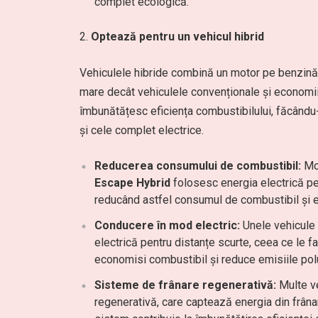
complet ecologică.
Optează pentru un vehicul hibrid
Vehiculele hibride combină un motor pe benzină 
mare decât vehiculele convenționale și economii
îmbunătățesc eficiența combustibilului, făcându
și cele complet electrice.
Reducerea consumului de combustibil:
Mod
Escape Hybrid
folosesc energia electrică pen
reducând astfel consumul de combustibil și 
Conducere în mod electric:
Unele vehicule 
electrică pentru distanțe scurte, ceea ce le f
economisi combustibil și reduce emisiile pol
Sisteme de frânare regenerativă:
Multe ve
regenerativă, care captează energia din frânar