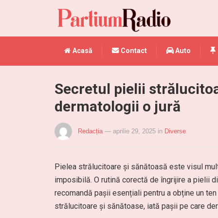
Acasă
Contact
Auto
Secretul pielii strălucit
dermatologii o jură
Redacția
— aprilie 29, 2025
in
Diverse
Pielea strălucitoare și sănătoasă este visul mult
imposibilă. O rutină corectă de îngrijire a pielii
recomandă pașii esențiali pentru a obține un ten l
strălucitoare și sănătoase, iată pașii pe care de