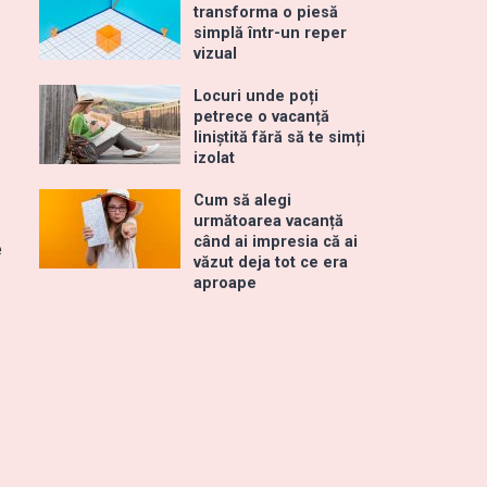
transforma o piesă
simplă într-un reper
vizual
Locuri unde poți
petrece o vacanță
liniștită fără să te simți
izolat
Cum să alegi
următoarea vacanță
când ai impresia că ai
e
văzut deja tot ce era
aproape