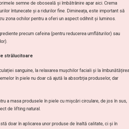
primele semne de oboseală și îmbătrânire apar aici. Crema
urilor întunecate și a ridurilor fine. Dimineața, este important să
u zona ochilor pentru a oferi un aspect odihnit și luminos.
grediente precum cafeina (pentru reducerea umflăturilor) sau
or).
le strălucitoare
culației sanguine, la relaxarea mușchilor faciali și la îmbunătățire
remelor în piele nu doar că ajută la absorbția produselor, dar
ru a masa produsele în piele cu mișcări circulare, de jos în sus,
ct de lifting natural.
 stă doar în aplicarea unor produse de înaltă calitate, ci și în