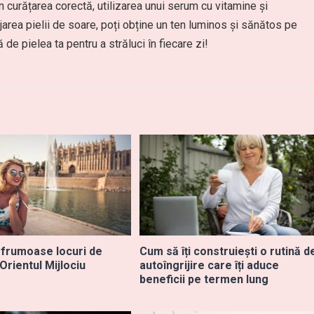
n curățarea corectă, utilizarea unui serum cu vitamine și
jarea pielii de soare, poți obține un ten luminos și sănătos pe
ă de pielea ta pentru a străluci în fiecare zi!
 frumoase locuri de
Cum să îți construiești o rutină d
 Orientul Mijlociu
autoîngrijire care îți aduce
beneficii pe termen lung