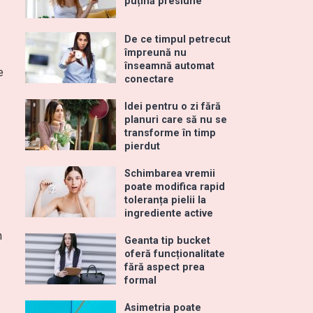
puțină presiune
De ce timpul petrecut
împreună nu
înseamnă automat
e
conectare
Idei pentru o zi fără
planuri care să nu se
transforme în timp
pierdut
Schimbarea vremii
poate modifica rapid
toleranța pielii la
ingrediente active
n
Geanta tip bucket
oferă funcționalitate
fără aspect prea
formal
Asimetria poate