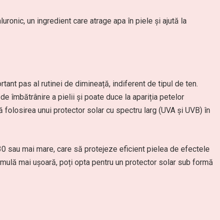
uronic, un ingredient care atrage apa în piele și ajută la
rtant pas al rutinei de dimineață, indiferent de tipul de ten.
 îmbătrânire a pielii și poate duce la apariția petelor
 folosirea unui protector solar cu spectru larg (UVA și UVB) în
0 sau mai mare, care să protejeze eficient pielea de efectele
rmulă mai ușoară, poți opta pentru un protector solar sub formă