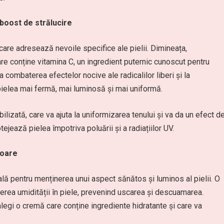
boost de strălucire
are adresează nevoile specifice ale pielii. Dimineața,
e conține vitamina C, un ingredient puternic cunoscut pentru
a combaterea efectelor nocive ale radicalilor liberi și la
pielea mai fermă, mai luminosă și mai uniformă.
lizată, care va ajuta la uniformizarea tenului și va da un efect d
jează pielea împotriva poluării și a radiațiilor UV.
toare
ială pentru menținerea unui aspect sănătos și luminos al pielii. O
nerea umidității în piele, prevenind uscarea și descuamarea.
alegi o cremă care conține ingrediente hidratante și care va