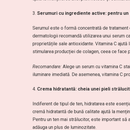
Serumuri cu ingrediente active: pentru un 
Serumul este o formă concentrată de tratament c
dermatologii recomandă utilizarea unui serum car
proprietățile sale antioxidante. Vitamina C ajută l
stimularea producției de colagen, ceea ce face 
Recomandare:
Alege un serum cu vitamina C stabi
iluminare imediată. De asemenea, vitamina C prote
Crema hidratantă: cheia unei pieli străluci
Indiferent de tipul de ten, hidratarea este esenț
cremă hidratantă de bună calitate ajută la menți
Pentru un ten mai strălucitor, este important să 
adăuga un plus de luminozitate.