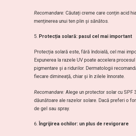
Recomandare:
Căutați creme care conțin acid hial
menținerea unui ten plin și sănătos.
Protecția solară: pasul cel mai important
Protecția solară este, fără îndoială, cel mai impo
Expunerea la razele UV poate accelera procesul de
pigmentare și a ridurilor. Dermatologii recomandă
fiecare dimineață, chiar și în zilele înnorate.
Recomandare:
Alege un protector solar cu SPF 3
dăunătoare ale razelor solare. Dacă preferi o fo
de gel sau spray.
Îngrijirea ochilor: un plus de revigorare