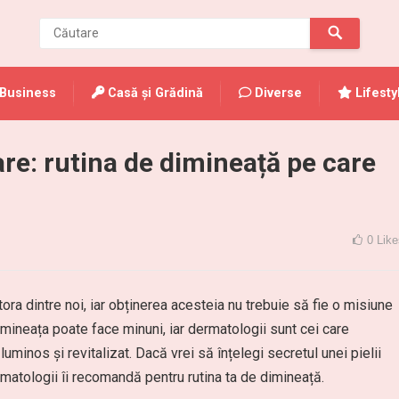
Business
Casă și Grădină
Diverse
Lifesty
oare: rutina de dimineață pe care
0
Like
ora dintre noi, iar obținerea acesteia nu trebuie să fie o misiune
 dimineața poate face minuni, iar dermatologii sunt cei care
uminos și revitalizat. Dacă vrei să înțelegi secretul unei pielii
rmatologii îi recomandă pentru rutina ta de dimineață.