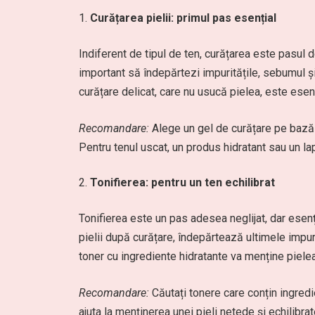
Curățarea pielii: primul pas esențial
Indiferent de tipul de ten, curățarea este pasul de
important să îndepărtezi impuritățile, sebumul ș
curățare delicat, care nu usucă pielea, este esenț
Recomandare:
Alege un gel de curățare pe bază d
Pentru tenul uscat, un produs hidratant sau un la
Tonifierea: pentru un ten echilibrat
Tonifierea este un pas adesea neglijat, dar esenți
pielii după curățare, îndepărtează ultimele impuri
toner cu ingrediente hidratante va menține piele
Recomandare:
Căutați tonere care conțin ingredi
ajuta la menținerea unei pieli netede și echilibrat