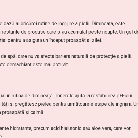
 bază al oricărei rutine de îngrijire a pielii. Dimineața, este
i resturile de produse care s-au acumulat peste noapte. Un gel d
ial pentru a asigura un început proaspăt al zilei.
e apă, care nu va afecta bariera naturală de protecție a pielii.
pte demachiant este mai potrivit.
al în rutina de dimineață. Tonerele ajută la restabilirea pH-ului
tăți și pregătesc pielea pentru următoarele etape ale îngrijirii. U
a proaspătă și calmă.
ente hidratante, precum acid hialuronic sau aloe vera, care vor
e.