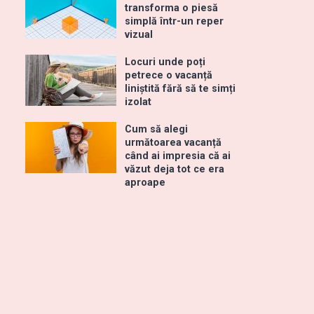
transforma o piesă
simplă într-un reper
vizual
Locuri unde poți
petrece o vacanță
liniștită fără să te simți
izolat
Cum să alegi
următoarea vacanță
când ai impresia că ai
văzut deja tot ce era
aproape