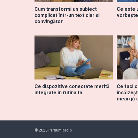
Cum transformi un subiect
Ce este u
complicat într-un text clar și
vorbește
convingător
Ce dispozitive conectate merită
Ce faci c
integrate în rutina ta
încălzeșt
meargă 
© 2025
PartiumRadio