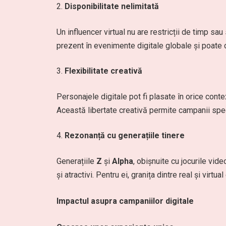
Disponibilitate nelimitată
Un influencer virtual nu are restricții de timp sa
prezent în evenimente digitale globale și poate 
Flexibilitate creativă
Personajele digitale pot fi plasate în orice contex
Această libertate creativă permite campanii sp
Rezonanță cu generațiile tinere
Generațiile
Z
și
Alpha
, obișnuite cu jocurile video
și atractivi. Pentru ei, granița dintre real și virtua
Impactul asupra campaniilor digitale