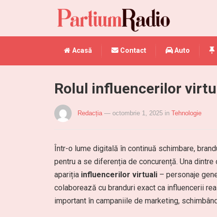
Acasă
Contact
Auto
Rolul influencerilor virtu
Redacția
— octombrie 1, 2025
in
Tehnologie
Într-o lume digitală în continuă schimbare, brand
pentru a se diferenția de concurență. Una dintre 
apariția
influencerilor virtuali
– personaje genera
colaborează cu branduri exact ca influencerii real
important în campaniile de marketing, schimbând 