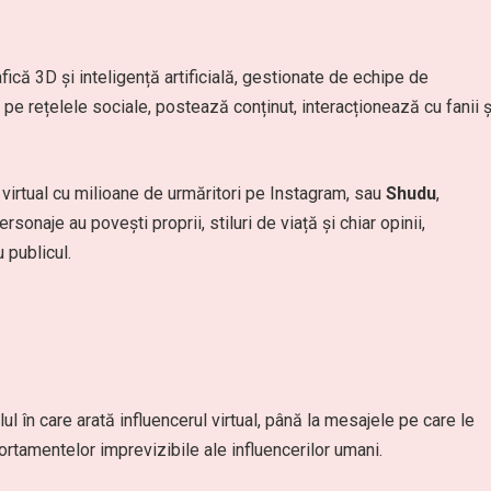
afică 3D și inteligență artificială, gestionate de echipe de
i pe rețelele sociale, postează conținut, interacționează cu fanii ș
 virtual cu milioane de urmăritori pe Instagram, sau
Shudu
,
onaje au povești proprii, stiluri de viață și chiar opinii,
 publicul.
ul în care arată influencerul virtual, până la mesajele pe care le
ortamentelor imprevizibile ale influencerilor umani.