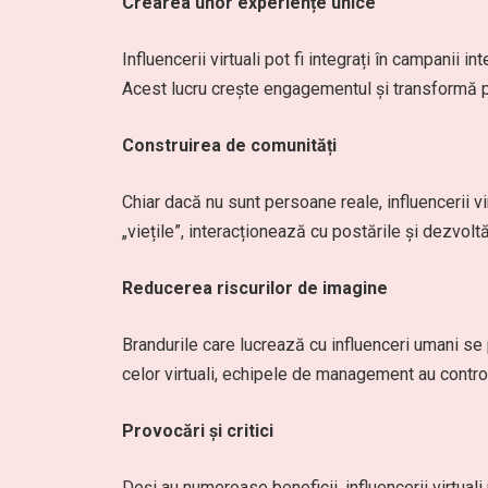
Crearea unor experiențe unice
Influencerii virtuali pot fi integrați în campanii i
Acest lucru crește engagementul și transformă pu
Construirea de comunități
Chiar dacă nu sunt persoane reale, influencerii vir
„viețile”, interacționează cu postările și dezvol
Reducerea riscurilor de imagine
Brandurile care lucrează cu influenceri umani se 
celor virtuali, echipele de management au control
Provocări și critici
Deși au numeroase beneficii, influencerii virtuali 