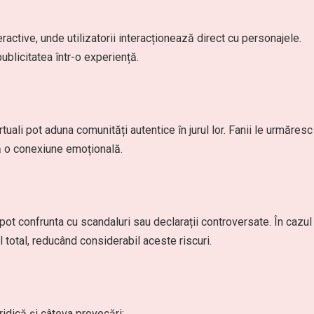
nteractive, unde utilizatorii interacționează direct cu personajele.
blicitatea într-o experiență.
tuali pot aduna comunități autentice în jurul lor. Fanii le urmăresc
tă o conexiune emoțională.
pot confrunta cu scandaluri sau declarații controversate. În cazul
 total, reducând considerabil aceste riscuri.
ridică și câteva provocări: