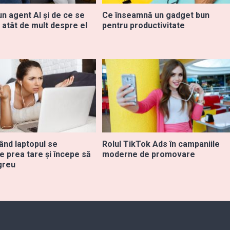
n agent AI și de ce se
Ce înseamnă un gadget bun
 atât de mult despre el
pentru productivitate
ând laptopul se
Rolul TikTok Ads în campaniile
e prea tare și începe să
moderne de promovare
greu