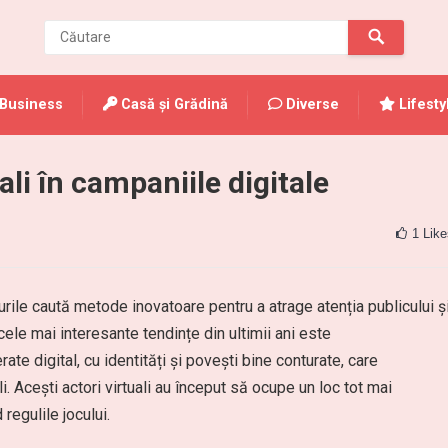
Business
Casă și Grădină
Diverse
Lifesty
ali în campaniile digitale
1
Like
urile caută metode inovatoare pentru a atrage atenția publicului ș
cele mai interesante tendințe din ultimii ani este
te digital, cu identități și povești bine conturate, care
i. Acești actori virtuali au început să ocupe un loc tot mai
regulile jocului.