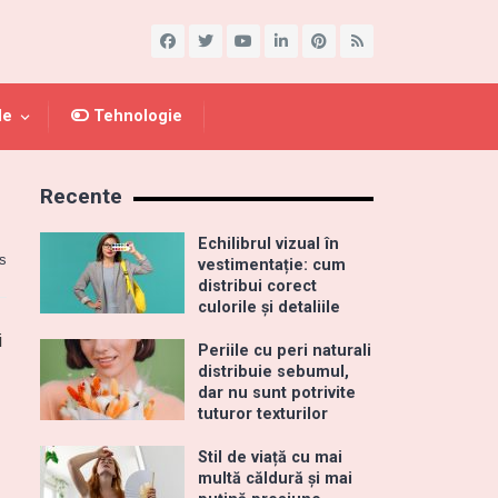
le
Tehnologie
Recente
Echilibrul vizual în
s
vestimentație: cum
distribui corect
culorile și detaliile
i
Periile cu peri naturali
distribuie sebumul,
dar nu sunt potrivite
tuturor texturilor
Stil de viață cu mai
multă căldură și mai