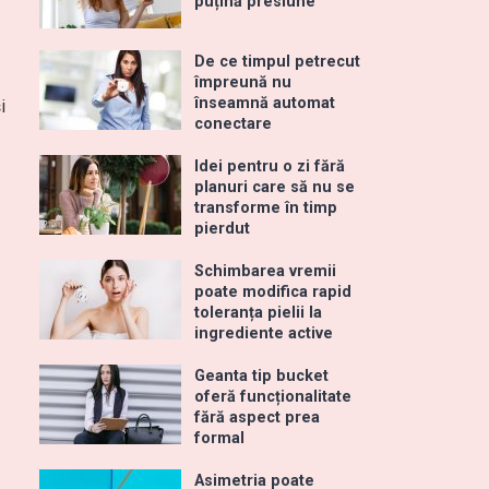
puțină presiune
De ce timpul petrecut
împreună nu
înseamnă automat
i
conectare
Idei pentru o zi fără
planuri care să nu se
transforme în timp
pierdut
Schimbarea vremii
poate modifica rapid
toleranța pielii la
ingrediente active
Geanta tip bucket
oferă funcționalitate
fără aspect prea
formal
Asimetria poate