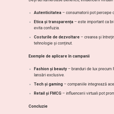
Autenticitatea
– consumatorii pot percepe cam
Etica și transparența
– este important ca bra
evita confuzia.
Costurile de dezvoltare
– crearea și întreți
tehnologie și conținut.
Exemple de aplicare în campanii
Fashion și beauty
– branduri de lux precum P
lansări exclusive.
Tech și gaming
– companiile integrează aces
Retail și FMCG
– influencerii virtuali pot pro
Concluzie