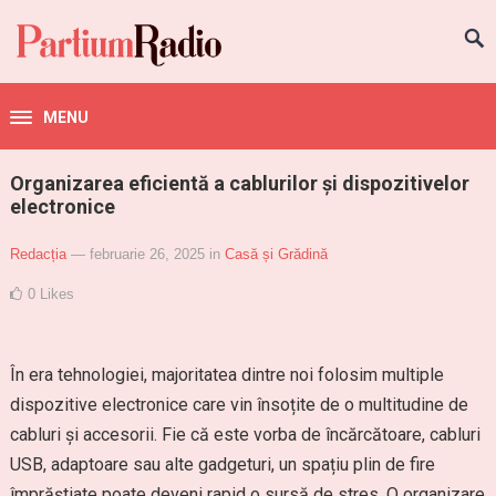
MENU
Organizarea eficientă a cablurilor și dispozitivelor
electronice
Redacția
— februarie 26, 2025
in
Casă și Grădină
0
Likes
În era tehnologiei, majoritatea dintre noi folosim multiple
dispozitive electronice care vin însoțite de o multitudine de
cabluri și accesorii. Fie că este vorba de încărcătoare, cabluri
USB, adaptoare sau alte gadgeturi, un spațiu plin de fire
împrăștiate poate deveni rapid o sursă de stres. O organizare