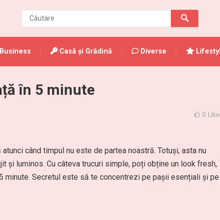
Business
Casă și Grădină
Diverse
Lifesty
ță în 5 minute
0
Like
 atunci când timpul nu este de partea noastră. Totuși, asta nu
it și luminos. Cu câteva trucuri simple, poți obține un look fresh,
 5 minute. Secretul este să te concentrezi pe pașii esențiali și pe