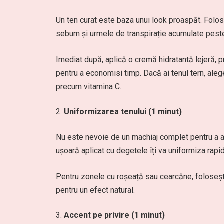
Un ten curat este baza unui look proaspăt. Folos
sebum și urmele de transpirație acumulate pest
Imediat după, aplică o cremă hidratantă lejeră, pr
pentru a economisi timp. Dacă ai tenul tern, aleg
precum vitamina C.
Uniformizarea tenului (1 minut)
Nu este nevoie de un machiaj complet pentru a a
ușoară aplicat cu degetele îți va uniformiza rapid
Pentru zonele cu roșeață sau cearcăne, folosește
pentru un efect natural.
Accent pe privire (1 minut)