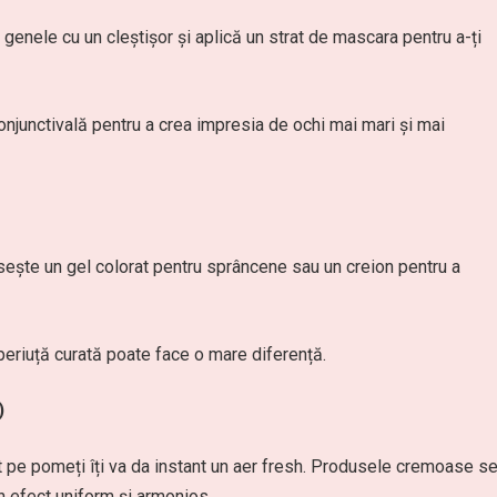
 genele cu un cleștișor și aplică un strat de mascara pentru a-ți
onjunctivală pentru a crea impresia de ochi mai mari și mai
osește un gel colorat pentru sprâncene sau un creion pentru a
 periuță curată poate face o mare diferență.
)
t pe pomeți îți va da instant un aer fresh. Produsele cremoase s
un efect uniform și armonios.