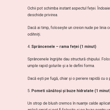
Ochii pot schimba instant aspectul feței. Îndoaie
deschide privirea.
Dacă ai timp, folosește un creion nude pe linia c
odihniți.
Sprâncenele – rama feței (1 minut)
Sprâncenele îngrijite dau structură chipului. Fol
umple rapid golurile și a le defini forma.
Dacă ești pe fugă, chiar și o periere rapidă cu o
Pometi sănătoși și buze hidratate (1 minut
Un strop de blush cremos în nuanțe calde aplica
aplică rapid și pot fi folosite și pe buze pentru 