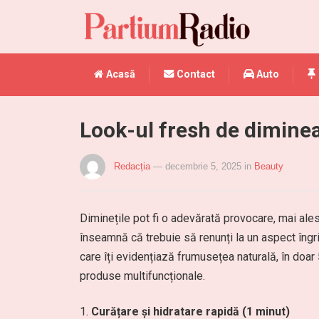
Acasă
Contact
Auto
Look-ul fresh de diminea
Redacția
— decembrie 5, 2025
in
Beauty
Diminețile pot fi o adevărată provocare, mai ales
înseamnă că trebuie să renunți la un aspect îngrij
care îți evidențiază frumusețea naturală, în doar
produse multifuncționale.
Curățare și hidratare rapidă (1 minut)