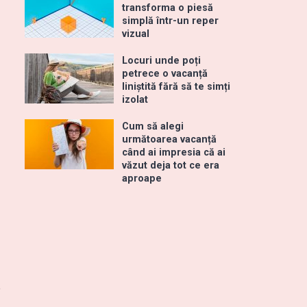
transforma o piesă
simplă într-un reper
vizual
Locuri unde poți
petrece o vacanță
liniștită fără să te simți
izolat
Cum să alegi
următoarea vacanță
când ai impresia că ai
văzut deja tot ce era
aproape
e