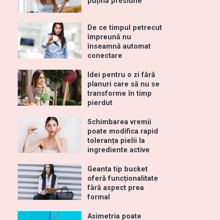
puțină presiune
De ce timpul petrecut
împreună nu
înseamnă automat
conectare
Idei pentru o zi fără
planuri care să nu se
transforme în timp
pierdut
Schimbarea vremii
poate modifica rapid
toleranța pielii la
ingrediente active
Geanta tip bucket
oferă funcționalitate
fără aspect prea
formal
Asimetria poate