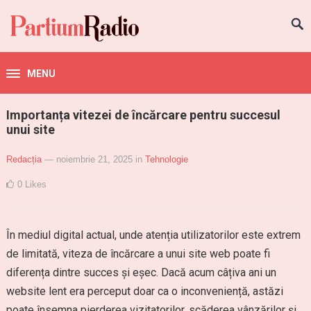
MENU
Importanța vitezei de încărcare pentru succesul
unui site
Redacția
— noiembrie 21, 2025
in
Tehnologie
0
Likes
În mediul digital actual, unde atenția utilizatorilor este extrem
de limitată, viteza de încărcare a unui site web poate fi
diferența dintre succes și eșec. Dacă acum câțiva ani un
website lent era perceput doar ca o inconveniență, astăzi
poate însemna pierderea vizitatorilor, scăderea vânzărilor și