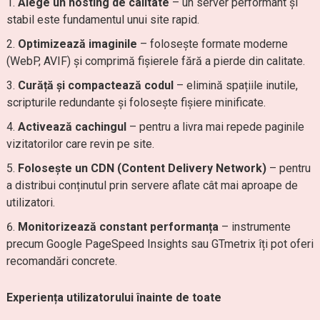
Alege un hosting de calitate
– un server performant și
stabil este fundamentul unui site rapid.
Optimizează imaginile
– folosește formate moderne
(WebP, AVIF) și comprimă fișierele fără a pierde din calitate.
Curăță și compactează codul
– elimină spațiile inutile,
scripturile redundante și folosește fișiere minificate.
Activează cachingul
– pentru a livra mai repede paginile
vizitatorilor care revin pe site.
Folosește un CDN (Content Delivery Network)
– pentru
a distribui conținutul prin servere aflate cât mai aproape de
utilizatori.
Monitorizează constant performanța
– instrumente
precum Google PageSpeed Insights sau GTmetrix îți pot oferi
recomandări concrete.
Experiența utilizatorului înainte de toate