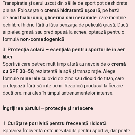
Transpirația și aerul uscat din sălile de sport pot deshidrata
pielea. Folosește o
cremă hidratantă ușoară
, pe bază
de
acid hialuronic, glicerina sau ceramide
, care menține
echilibrul hidric fără a lăsa senzația de peliculă grasă. Dacă
ai pielea grasă sau predispusă la acnee, optează pentru o
formulă
non-comedogenică
.
Protecția solară – esențială pentru sporturile în aer
liber
Sportivii care petrec mult timp afară au nevoie de o
cremă
cu SPF 30–50
, rezistentă la apă și transpirație. Alege
formule
minerale
cu oxid de zinc sau dioxid de titan, care
protejează fără să irite ochii. Reaplică produsul la fiecare
două ore, mai ales în timpul antrenamentelor intense.
Îngrijirea părului – protecție și refacere
Curățare potrivită pentru frecvență ridicată
Spălarea frecventă este inevitabilă pentru sportivi, dar poate