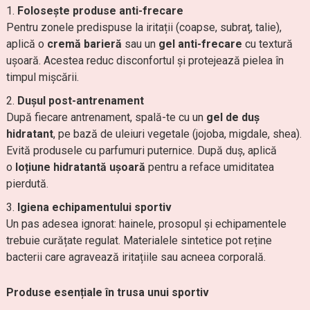
Folosește produse anti-frecare
Pentru zonele predispuse la iritații (coapse, subraț, talie),
aplică o
cremă barieră
sau un
gel anti-frecare
cu textură
ușoară. Acestea reduc disconfortul și protejează pielea în
timpul mișcării.
Dușul post-antrenament
După fiecare antrenament, spală-te cu un
gel de duș
hidratant
, pe bază de uleiuri vegetale (jojoba, migdale, shea).
Evită produsele cu parfumuri puternice. După duș, aplică
o
loțiune hidratantă ușoară
pentru a reface umiditatea
pierdută.
Igiena echipamentului sportiv
Un pas adesea ignorat: hainele, prosopul și echipamentele
trebuie curățate regulat. Materialele sintetice pot reține
bacterii care agravează iritațiile sau acneea corporală.
Produse esențiale în trusa unui sportiv