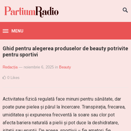
MENU
Ghid pentru alegerea produselor de beauty potrivite
pentru sportivi
Redacția
— noiembrie 6, 2025
in
Beauty
0
Likes
Activitatea fizică regulată face minuni pentru sănătate, dar
poate pune pielea și părul la încercare. Transpirația, frecarea,
umiditatea și expunerea frecventă la soare sau clor pot
afecta bariera naturală a pielii și pot duce la deshidratare,
iritații sau erupții. De aceea, sportivii – fie amatori, fie