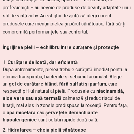
profesioniști – au nevoie de produse de beauty adaptate unui
stil de viață activ. Acest ghid te ajută să alegi corect
produsele care mențin pielea și părul sănătoase, fără să-ți
compromită performanțele sau confortul.
Îngrijirea pielii – echilibru între curățare și protecție
Curățare delicată, dar eficientă
După antrenamente, pielea trebuie curățată imediat pentru a
elimina transpirația, bacteriile și sebumul acumulat. Alege
un
gel de curățare blând, fără sulfați și parfum
, care
respectă pH-ul natural al pielii. Produsele cu
niacinamidă,
aloe vera sau apă termală
calmează și reduc riscul de
iritații, mai ales în zonele predispuse la roșeață. Pentru față,
o
apă micelară
sau
șervețele demachiante
hipoalergenice
sunt soluții rapide după sală.
Hidratarea – cheia pielii sănătoase