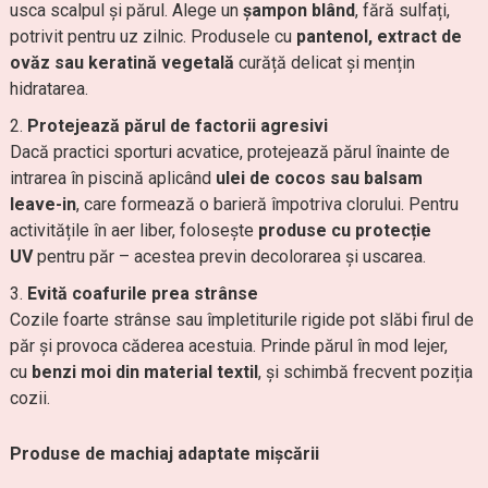
usca scalpul și părul. Alege un
șampon blând
, fără sulfați,
potrivit pentru uz zilnic. Produsele cu
pantenol, extract de
ovăz sau keratină vegetală
curăță delicat și mențin
hidratarea.
Protejează părul de factorii agresivi
Dacă practici sporturi acvatice, protejează părul înainte de
intrarea în piscină aplicând
ulei de cocos sau balsam
leave-in
, care formează o barieră împotriva clorului. Pentru
activitățile în aer liber, folosește
produse cu protecție
UV
pentru păr – acestea previn decolorarea și uscarea.
Evită coafurile prea strânse
Cozile foarte strânse sau împletiturile rigide pot slăbi firul de
păr și provoca căderea acestuia. Prinde părul în mod lejer,
cu
benzi moi din material textil
, și schimbă frecvent poziția
cozii.
Produse de machiaj adaptate mișcării