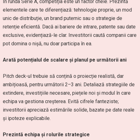
În runda Serie A, competiția este un factor cheie. Prezintă
elementele care te diferențiază: tehnologie proprie, un mod
unic de distribuție, un brand puternic sau o strategie de
retenție eficientă. Dacă ai bariere de intrare, patente sau date
exclusive, evidențiază-le clar. Investitorii caută companii care
pot domina o nișă, nu doar participa în ea.
Arată potențialul de scalare și planul pe următorii ani
Pitch deck-ul trebuie să conțină o proiecție realistă, dar
ambițioasă, pentru următorii 2–3 ani. Detaliază strategiile de
extindere, investițiile necesare, piețele noi și modul în care
echipa va gestiona creșterea. Evită cifrele fanteziste;
investitorii apreciază estimările solide, bazate pe date reale
și ipoteze explicabile.
Prezintă echipa și rolurile strategice