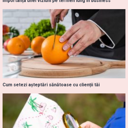
Importanța unei viziuni pe termen lung în business
Cum setezi așteptări sănătoase cu clienții tăi