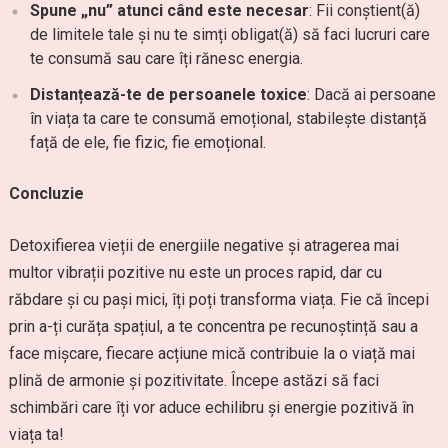
Spune „nu” atunci când este necesar
: Fii conștient(ă)
de limitele tale și nu te simți obligat(ă) să faci lucruri care
te consumă sau care îți rănesc energia.
Distanțează-te de persoanele toxice
: Dacă ai persoane
în viața ta care te consumă emoțional, stabilește distanță
față de ele, fie fizic, fie emoțional.
Concluzie
Detoxifierea vieții de energiile negative și atragerea mai
multor vibrații pozitive nu este un proces rapid, dar cu
răbdare și cu pași mici, îți poți transforma viața. Fie că începi
prin a-ți curăța spațiul, a te concentra pe recunoștință sau a
face mișcare, fiecare acțiune mică contribuie la o viață mai
plină de armonie și pozitivitate. Începe astăzi să faci
schimbări care îți vor aduce echilibru și energie pozitivă în
viața ta!