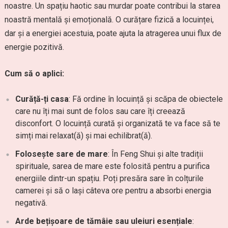
noastre. Un spațiu haotic sau murdar poate contribui la starea
noastră mentală și emoțională. O curățare fizică a locuinței,
dar și a energiei acestuia, poate ajuta la atragerea unui flux de
energie pozitivă.
Cum să o aplici:
Curăță-ți casa
: Fă ordine în locuință și scăpa de obiectele
care nu îți mai sunt de folos sau care îți creează
disconfort. O locuință curată și organizată te va face să te
simți mai relaxat(ă) și mai echilibrat(ă).
Folosește sare de mare
: În Feng Shui și alte tradiții
spirituale, sarea de mare este folosită pentru a purifica
energiile dintr-un spațiu. Poți presăra sare în colțurile
camerei și să o lași câteva ore pentru a absorbi energia
negativă.
Arde bețișoare de tămâie sau uleiuri esențiale
: