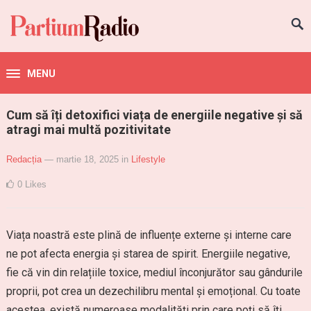
MENU
Cum să îți detoxifici viața de energiile negative și să
atragi mai multă pozitivitate
Redacția
— martie 18, 2025
in
Lifestyle
0
Likes
Viața noastră este plină de influențe externe și interne care
ne pot afecta energia și starea de spirit. Energiile negative,
fie că vin din relațiile toxice, mediul înconjurător sau gândurile
proprii, pot crea un dezechilibru mental și emoțional. Cu toate
acestea, există numeroase modalități prin care poți să îți