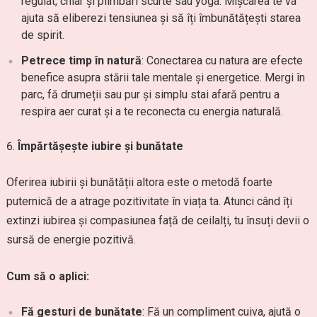
regulat, chiar și plimbări scurte sau yoga. Mișcarea te va
ajuta să eliberezi tensiunea și să îți îmbunătățești starea
de spirit.
Petrece timp în natură
: Conectarea cu natura are efecte
benefice asupra stării tale mentale și energetice. Mergi în
parc, fă drumeții sau pur și simplu stai afară pentru a
respira aer curat și a te reconecta cu energia naturală.
Împărtășește iubire și bunătate
Oferirea iubirii și bunătății altora este o metodă foarte
puternică de a atrage pozitivitate în viața ta. Atunci când îți
extinzi iubirea și compasiunea față de ceilalți, tu însuți devii o
sursă de energie pozitivă.
Cum să o aplici:
Fă gesturi de bunătate
: Fă un compliment cuiva, ajută o