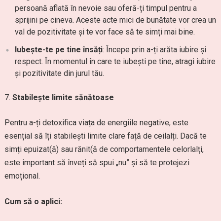
persoană aflată în nevoie sau oferă-ți timpul pentru a
sprijini pe cineva. Aceste acte mici de bunătate vor crea un
val de pozitivitate și te vor face să te simți mai bine.
Iubește-te pe tine însăți
: Începe prin a-ți arăta iubire și
respect. În momentul în care te iubești pe tine, atragi iubire
și pozitivitate din jurul tău.
Stabilește limite sănătoase
Pentru a-ți detoxifica viața de energiile negative, este
esențial să îți stabilești limite clare față de ceilalți. Dacă te
simți epuizat(ă) sau rănit(ă de comportamentele celorlalți,
este important să înveți să spui „nu” și să te protejezi
emoțional.
Cum să o aplici: