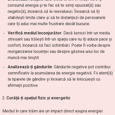
consumă energia și te fac să te simți epuizat(ă) sau
negativ(ă), încearcă să le reevaluezi. Încearcă să îți
stabilești limite clare și să te distanțezi de persoanele
care îți aduc mai multe frustrare decât bucurie.
Verifică mediul înconjurător
: Dacă lucrezi într-un mediu
stresant sau trăiești într-un spațiu care nu îți aduce pace și
confort, încearcă să faci schimbări. Poate fi vorba despre
reorganizarea locuinței sau despre găsirea unui loc de
muncă mai liniștit.
Analizează-ți gândurile
: Gândurile negative pot contribui
semnificativ la acumularea de energie negativă. Fii atent(ă)
la tiparele de gândire și încearcă să le înlocuiești cu
afirmații pozitive.
Curăță-ți spațiul fizic și energetic
Mediul în care trăim are un impact direct asupra energiei