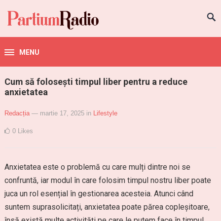
MENU
Cum să folosești timpul liber pentru a reduce
anxietatea
Redacția
— martie 17, 2025
in
Lifestyle
0
Likes
Anxietatea este o problemă cu care mulți dintre noi se
confruntă, iar modul în care folosim timpul nostru liber poate
juca un rol esențial în gestionarea acesteia. Atunci când
suntem suprasolicitați, anxietatea poate părea copleșitoare,
însă există multe activități pe care le putem face în timpul