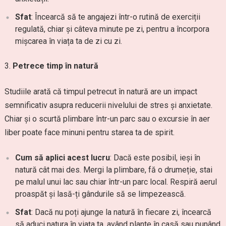
Sfat
: Încearcă să te angajezi într-o rutină de exerciții
regulată, chiar și câteva minute pe zi, pentru a încorpora
mișcarea în viața ta de zi cu zi.
Petrece timp în natură
Studiile arată că timpul petrecut în natură are un impact
semnificativ asupra reducerii nivelului de stres și anxietate.
Chiar și o scurtă plimbare într-un parc sau o excursie în aer
liber poate face minuni pentru starea ta de spirit.
Cum să aplici acest lucru
: Dacă este posibil, ieși în
natură cât mai des. Mergi la plimbare, fă o drumeție, stai
pe malul unui lac sau chiar într-un parc local. Respiră aerul
proaspăt și lasă-ți gândurile să se limpezească.
Sfat
: Dacă nu poți ajunge la natură în fiecare zi, încearcă
să aduci natura în viața ta, având plante în casă sau punând