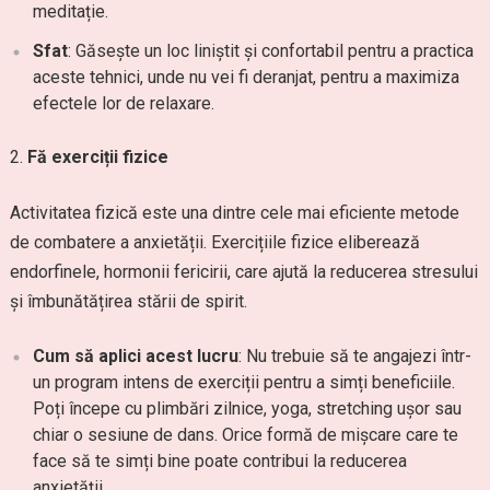
meditație.
Sfat
: Găsește un loc liniștit și confortabil pentru a practica
aceste tehnici, unde nu vei fi deranjat, pentru a maximiza
efectele lor de relaxare.
Fă exerciții fizice
Activitatea fizică este una dintre cele mai eficiente metode
de combatere a anxietății. Exercițiile fizice eliberează
endorfinele, hormonii fericirii, care ajută la reducerea stresului
și îmbunătățirea stării de spirit.
Cum să aplici acest lucru
: Nu trebuie să te angajezi într-
un program intens de exerciții pentru a simți beneficiile.
Poți începe cu plimbări zilnice, yoga, stretching ușor sau
chiar o sesiune de dans. Orice formă de mișcare care te
face să te simți bine poate contribui la reducerea
anxietății.