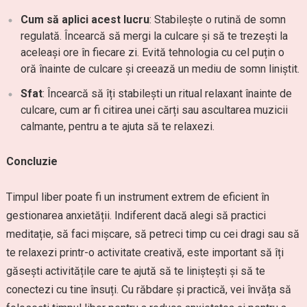
Cum să aplici acest lucru
: Stabilește o rutină de somn
regulată. Încearcă să mergi la culcare și să te trezești la
aceleași ore în fiecare zi. Evită tehnologia cu cel puțin o
oră înainte de culcare și creează un mediu de somn liniștit.
Sfat
: Încearcă să îți stabilești un ritual relaxant înainte de
culcare, cum ar fi citirea unei cărți sau ascultarea muzicii
calmante, pentru a te ajuta să te relaxezi.
Concluzie
Timpul liber poate fi un instrument extrem de eficient în
gestionarea anxietății. Indiferent dacă alegi să practici
meditație, să faci mișcare, să petreci timp cu cei dragi sau să
te relaxezi printr-o activitate creativă, este important să îți
găsești activitățile care te ajută să te liniștești și să te
conectezi cu tine însuți. Cu răbdare și practică, vei învăța să