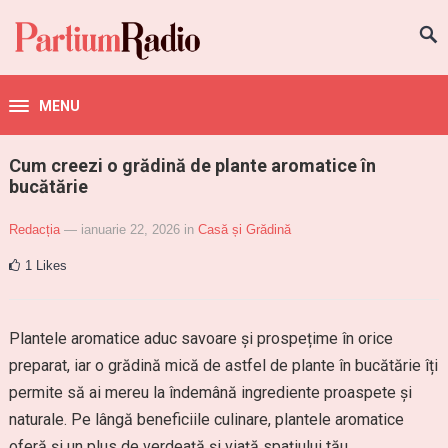
MENU
Cum creezi o grădină de plante aromatice în
bucătărie
Redacția
— ianuarie 22, 2026
in
Casă și Grădină
1
Likes
Plantele aromatice aduc savoare și prospețime în orice
preparat, iar o grădină mică de astfel de plante în bucătărie îți
permite să ai mereu la îndemână ingrediente proaspete și
naturale. Pe lângă beneficiile culinare, plantele aromatice
oferă și un plus de verdeață și viață spațiului tău,