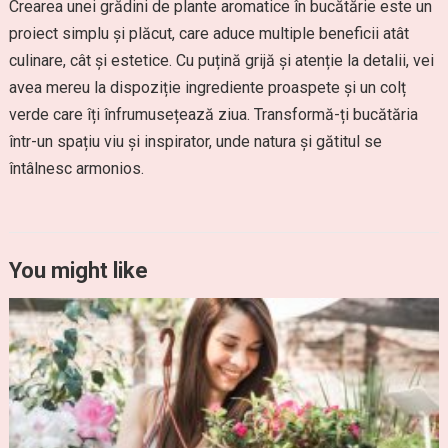
Crearea unei grădini de plante aromatice în bucătărie este un
proiect simplu și plăcut, care aduce multiple beneficii atât
culinare, cât și estetice. Cu puțină grijă și atenție la detalii, vei
avea mereu la dispoziție ingrediente proaspete și un colț
verde care îți înfrumusețează ziua. Transformă-ți bucătăria
într-un spațiu viu și inspirator, unde natura și gătitul se
întâlnesc armonios.
You might like