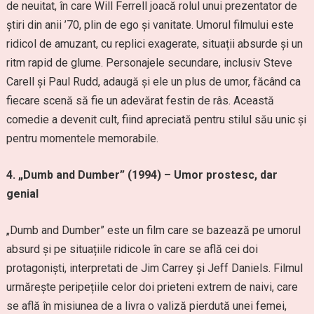
de neuitat, în care Will Ferrell joacă rolul unui prezentator de
știri din anii ’70, plin de ego și vanitate. Umorul filmului este
ridicol de amuzant, cu replici exagerate, situații absurde și un
ritm rapid de glume. Personajele secundare, inclusiv Steve
Carell și Paul Rudd, adaugă și ele un plus de umor, făcând ca
fiecare scenă să fie un adevărat festin de râs. Această
comedie a devenit cult, fiind apreciată pentru stilul său unic și
pentru momentele memorabile.
4. „Dumb and Dumber” (1994) – Umor prostesc, dar
genial
„Dumb and Dumber” este un film care se bazează pe umorul
absurd și pe situațiile ridicole în care se află cei doi
protagoniști, interpretati de Jim Carrey și Jeff Daniels. Filmul
urmărește peripețiile celor doi prieteni extrem de naivi, care
se află în misiunea de a livra o valiză pierdută unei femei,