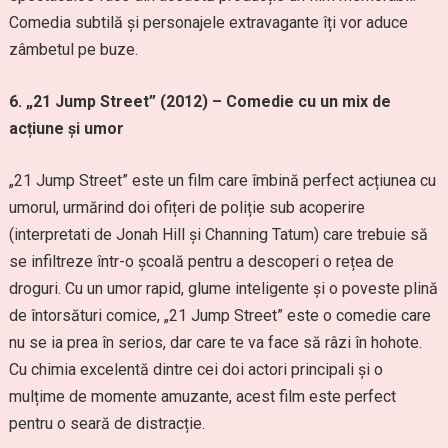
Comedia subtilă și personajele extravagante îți vor aduce
zâmbetul pe buze.
6. „21 Jump Street” (2012) – Comedie cu un mix de
acțiune și umor
„21 Jump Street” este un film care îmbină perfect acțiunea cu
umorul, urmărind doi ofițeri de poliție sub acoperire
(interpretati de Jonah Hill și Channing Tatum) care trebuie să
se infiltreze într-o școală pentru a descoperi o rețea de
droguri. Cu un umor rapid, glume inteligente și o poveste plină
de întorsături comice, „21 Jump Street” este o comedie care
nu se ia prea în serios, dar care te va face să râzi în hohote.
Cu chimia excelentă dintre cei doi actori principali și o
mulțime de momente amuzante, acest film este perfect
pentru o seară de distracție.