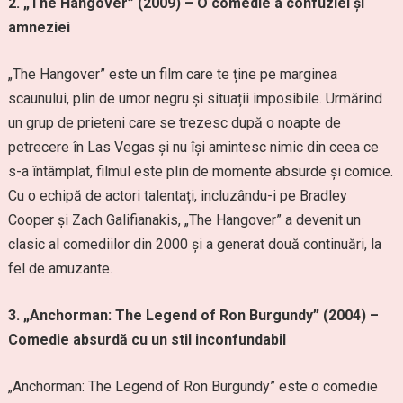
2. „The Hangover” (2009) – O comedie a confuziei și
amneziei
„The Hangover” este un film care te ține pe marginea
scaunului, plin de umor negru și situații imposibile. Urmărind
un grup de prieteni care se trezesc după o noapte de
petrecere în Las Vegas și nu își amintesc nimic din ceea ce
s-a întâmplat, filmul este plin de momente absurde și comice.
Cu o echipă de actori talentați, incluzându-i pe Bradley
Cooper și Zach Galifianakis, „The Hangover” a devenit un
clasic al comediilor din 2000 și a generat două continuări, la
fel de amuzante.
3. „Anchorman: The Legend of Ron Burgundy” (2004) –
Comedie absurdă cu un stil inconfundabil
„Anchorman: The Legend of Ron Burgundy” este o comedie