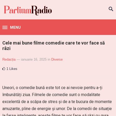
MENU
Cele mai bune filme comedie care te vor face să
râzi
Redacția
— ianuarie 16, 2025
in
Diverse
1
Likes
Uneori, o comedie bună este tot ce ai nevoie pentru a-ți
îmbunătăți ziua. Filmele de comedie sunt o modalitate
excelentă de a scăpa de stres și de a te bucura de momente
amuzante, pline de energie și umor. De la comedii de situație
la farse inteligente, aceste filme te vor face să râzi cu gura