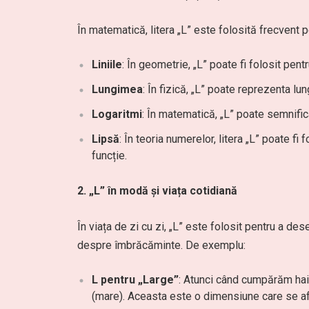
În matematică, litera „L” este folosită frecvent 
Liniile
: În geometrie, „L” poate fi folosit pent
Lungimea
: În fizică, „L” poate reprezenta l
Logaritmi
: În matematică, „L” poate semnifica
Lipsă
: În teoria numerelor, litera „L” poate f
funcție.
2. „L” în modă și viața cotidiană
În viața de zi cu zi, „L” este folosit pentru a d
despre îmbrăcăminte. De exemplu:
L pentru „Large”
: Atunci când cumpărăm hain
(mare). Aceasta este o dimensiune care se afl