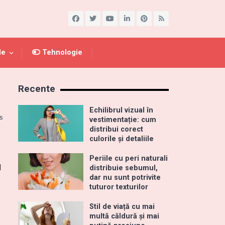
le
Tehnologie
Recente
Echilibrul vizual în
s
vestimentație: cum
distribui corect
culorile și detaliile
Periile cu peri naturali
l
distribuie sebumul,
dar nu sunt potrivite
tuturor texturilor
Stil de viață cu mai
multă căldură și mai