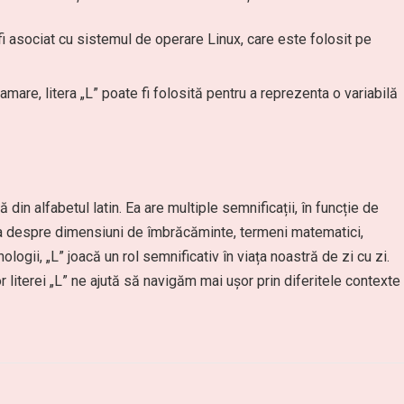
 fi asociat cu sistemul de operare Linux, care este folosit pe
amare, litera „L” poate fi folosită pentru a reprezenta o variabilă
 din alfabetul latin. Ea are multiple semnificații, în funcție de
rba despre dimensiuni de îmbrăcăminte, termeni matematici,
ologii, „L” joacă un rol semnificativ în viața noastră de zi cu zi.
r literei „L” ne ajută să navigăm mai ușor prin diferitele contexte