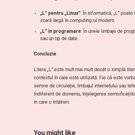
„L” pentru „Linux”
: În informatică, „L” poate
scară largă în computing-ul modern.
„L” în programare
: În unele limbaje de progr
sau un tip de date.
Concluzie
Litera „L” este mult mai mult decât o simplă literă
contextul în care este utilizată. Fie că este vo
semne de circulație, limbajul internetului sau tehn
Indiferent de domeniu, înțelegerea semnificațiilo
în care o întâlnim.
You might like