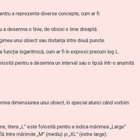
pentru a reprezenta diverse concepte, cum ar fi:
ru a desemna o linie, de obicei o linie dreaptă.
ungimea unui obiect sau distanța între două puncte.
 funcția logaritmică, cum ar fi în expresii precum log L.
i folosită pentru a desemna un interval sau o lipsă într-o anumită
esemna dimensiunea unui obiect, în special atunci când vorbim
e, litera „L” este folosită pentru a indica mărimea „Large”
ă între mărimile „M” (mediu) și „XL” (extra-large).