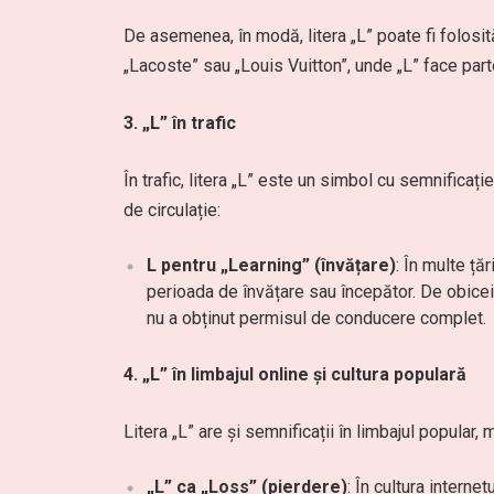
De asemenea, în modă, litera „L” poate fi folosit
„Lacoste” sau „Louis Vuitton”, unde „L” face part
3. „L” în trafic
În trafic, litera „L” este un simbol cu semnifica
de circulație:
L pentru „Learning” (învățare)
: În multe ță
perioada de învățare sau începător. De obicei,
nu a obținut permisul de conducere complet.
4. „L” în limbajul online și cultura populară
Litera „L” are și semnificații în limbajul popular,
„L” ca „Loss” (pierdere)
: În cultura interne