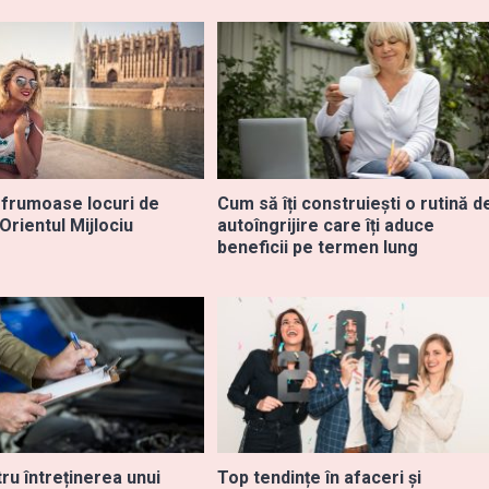
 frumoase locuri de
Cum să îți construiești o rutină d
 Orientul Mijlociu
autoîngrijire care îți aduce
beneficii pe termen lung
ru întreținerea unui
Top tendințe în afaceri și