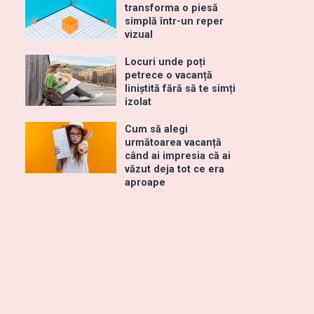
transforma o piesă
simplă într-un reper
vizual
Locuri unde poți
petrece o vacanță
liniștită fără să te simți
izolat
Cum să alegi
următoarea vacanță
când ai impresia că ai
văzut deja tot ce era
aproape