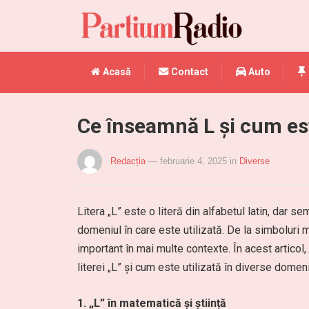
Acasă
Contact
Auto
Ce înseamnă L și cum est
Redacția
— februarie 4, 2025
in
Diverse
Litera „L” este o literă din alfabetul latin, dar s
domeniul în care este utilizată. De la simboluri m
important în mai multe contexte. În acest artico
literei „L” și cum este utilizată în diverse domeni
1. „L” în matematică și știință