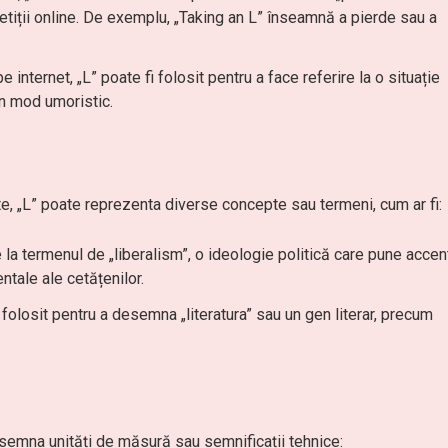
etiții online. De exemplu, „Taking an L” înseamnă a pierde sau a
internet, „L” poate fi folosit pentru a face referire la o situație
un mod umoristic.
tate, „L” poate reprezenta diverse concepte sau termeni, cum ar fi:
re la termenul de „liberalism”, o ideologie politică care pune accen
ntale ale cetățenilor.
 fi folosit pentru a desemna „literatura” sau un gen literar, precum
desemna unități de măsură sau semnificații tehnice: