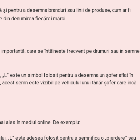
ă și pentru a desemna branduri sau linii de produse, cum ar fi
e din denumirea fiecărei mărci.
ție importantă, care se întâlnește frecvent pe drumuri sau în semne
ri, „L” este un simbol folosit pentru a desemna un șofer aflat în
 acest semn este vizibil pe vehiculul unui tânăr șofer care încă
 mai ales în mediul online. De exemplu:
tului, „L” este adesea folosit pentru a semnifica o „pierdere” sau