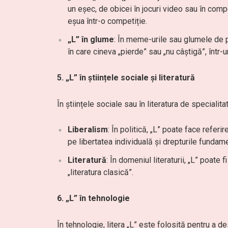
un eșec, de obicei în jocuri video sau în comp
eșua într-o competiție.
„L” în glume
: În meme-urile sau glumele de pe 
în care cineva „pierde” sau „nu câștigă”, într-
5. „L” în științele sociale și literatură
În științele sociale sau în literatura de speciali
Liberalism
: În politică, „L” poate face referi
pe libertatea individuală și drepturile fundame
Literatură
: În domeniul literaturii, „L” poate
„literatura clasică”.
6. „L” în tehnologie
În tehnologie, litera „L” este folosită pentru a 