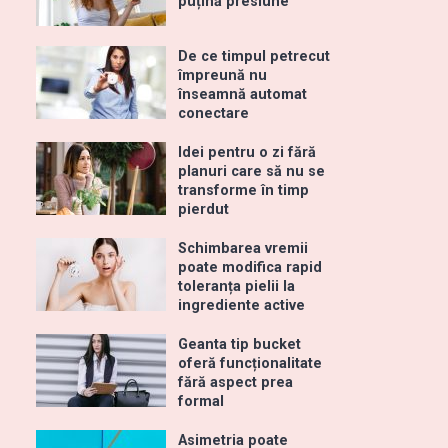
puțină presiune
De ce timpul petrecut
împreună nu
înseamnă automat
conectare
Idei pentru o zi fără
planuri care să nu se
transforme în timp
pierdut
Schimbarea vremii
poate modifica rapid
toleranța pielii la
ingrediente active
Geanta tip bucket
oferă funcționalitate
fără aspect prea
formal
Asimetria poate