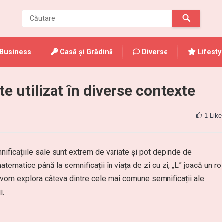
Business
Casă și Grădină
Diverse
Lifesty
e utilizat în diverse contexte
1
Like
emnificațiile sale sunt extrem de variate și pot depinde de
atematice până la semnificații în viața de zi cu zi, „L” joacă un ro
l, vom explora câteva dintre cele mai comune semnificații ale
i.